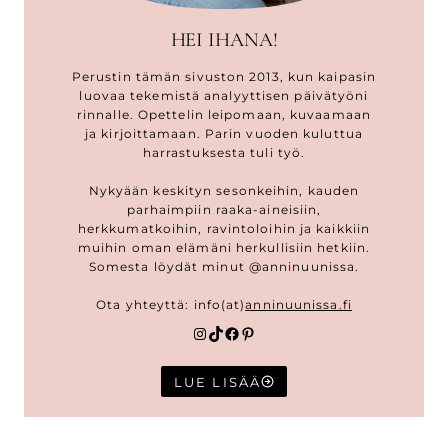
HEI IHANA!
Perustin tämän sivuston 2013, kun kaipasin
luovaa tekemistä analyyttisen päivätyöni
rinnalle. Opettelin leipomaan, kuvaamaan
ja kirjoittamaan. Parin vuoden kuluttua
harrastuksesta tuli työ.
Nykyään keskityn sesonkeihin, kauden
parhaimpiin raaka-aineisiin,
herkkumatkoihin, ravintoloihin ja kaikkiin
muihin oman elämäni herkullisiin hetkiin.
Somesta löydät minut @anninuunissa.
Ota yhteyttä: info(at)
anninuunissa.fi
Instagram
TikTok
Facebook
Pinterest
LUE LISÄÄ