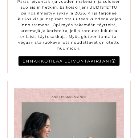
Paras leivontakirja vuoden makeisiin ja suloisen
suolaisiin hetkiin. Esikoiskirjani UUDISTETTU
painos ilmestyy syksyllä 2026. Kirja tarjoilee
ikisuosikit ja inspiraatiota uuteen vuodenaikojen
innoittamana. Opi myös tekemään täytteitä,
kreemejä ja koristeita, joilla toteutat lukuisia
erilaisia täytekakkuja. Myös gluteenitonta tai
vegaanista ruokavaliota noudattavat on otettu
huomioon.
ENNAKKOTILAA LEIVONTAKIRJANI