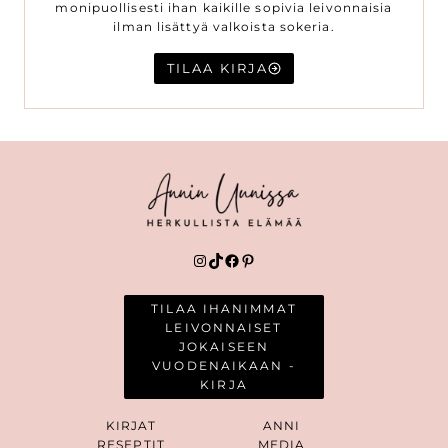
monipuollisesti ihan kaikille sopivia leivonnaisia
ilman lisättyä valkoista sokeria.
TILAA KIRJA
Instagram
TikTok
Facebook
Pinterest
TILAA IHANIMMAT
LEIVONNAISET
JOKAISEEN
VUODENAIKAAN -
KIRJA
KIRJAT
ANNI
RESEPTIT
MEDIA