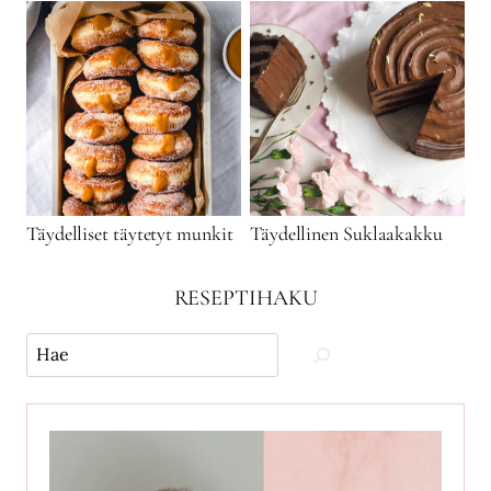
Täydelliset täytetyt munkit
Täydellinen Suklaakakku
RESEPTIHAKU
Käytä
hakua
ja
etsi
reseptejä