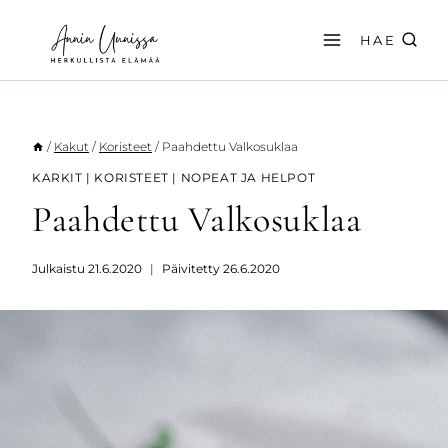
Siirry
sisältöön
HAE
/
Kakut
/
Koristeet
/
Paahdettu Valkosuklaa
KARKIT
|
KORISTEET
|
NOPEAT JA HELPOT
Paahdettu Valkosuklaa
Julkaistu
21.6.2020
Päivitetty
26.6.2020