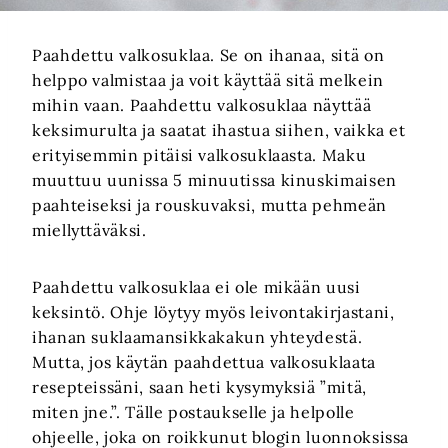
Paahdettu valkosuklaa. Se on ihanaa, sitä on
helppo valmistaa ja voit käyttää sitä melkein
mihin vaan. Paahdettu valkosuklaa näyttää
keksimurulta ja saatat ihastua siihen, vaikka et
erityisemmin pitäisi valkosuklaasta. Maku
muuttuu uunissa 5 minuutissa kinuskimaisen
paahteiseksi ja rouskuvaksi, mutta pehmeän
miellyttäväksi.
Paahdettu valkosuklaa ei ole mikään uusi
keksintö. Ohje löytyy myös leivontakirjastani,
ihanan suklaamansikkakakun yhteydestä.
Mutta, jos käytän paahdettua valkosuklaata
resepteissäni, saan heti kysymyksiä ”mitä,
miten jne.”. Tälle postaukselle ja helpolle
ohjeelle, joka on roikkunut blogin luonnoksissa