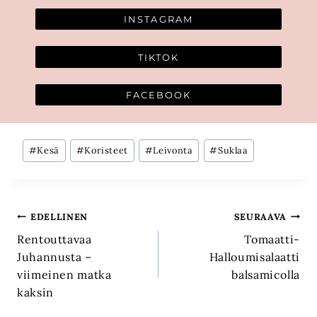
INSTAGRAM
TIKTOK
FACEBOOK
Avainsanat:
#
Kesä
#
Koristeet
#
Leivonta
#
Suklaa
Artikkelien
EDELLINEN
SEURAAVA
Rentouttavaa
Tomaatti-
selaus
Juhannusta –
Halloumisalaatti
viimeinen matka
balsamicolla
kaksin