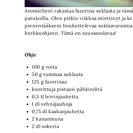
Avomieheni rakastaa fazerina suklaata ja täm
patukoilla. Olen pitkin viikkoa miettinyt ja k
pienentääkseni houkuttelevaa suklaavarastoa
herkkuohjeen. Tämä on suussasulavaa!
Ohje
:
100 g voita
50 g tummaa suklaata
125 g fazerinaa
kuorittuja pistaasi pähkinöitä
0,5 tl leivinjauhetta
1 dl vehnäjauhoja
0,75 dl kaakaojauhetta
2 kananmuna
2 dl sokeria