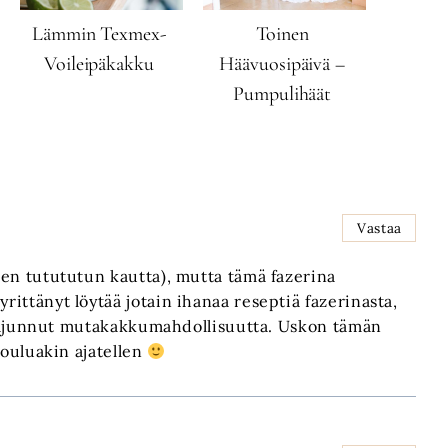
Lämmin Texmex-
Toinen
Voileipäkakku
Häävuosipäivä –
Pumpulihäät
Vastaa
en tutututun kautta), mutta tämä fazerina
ittänyt löytää jotain ihanaa reseptiä fazerinasta,
e tajunnut mutakakkumahdollisuutta. Uskon tämän
Jouluakin ajatellen