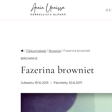
Siirry
sisältöön
RE
/
Pikkumakeat
/
Brownie
/
Fazerina browniet
BROWNIE
Fazerina browniet
Julkaistu
19.10.2013
Päivitetty
20.6.2017