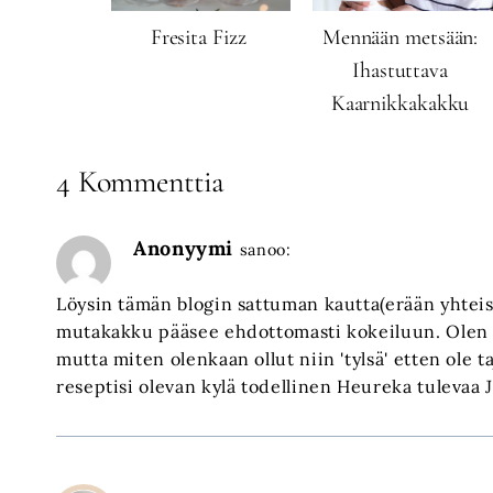
Fresita Fizz
Mennään metsään:
Ihastuttava
Kaarnikkakakku
4 Kommenttia
Anonyymi
sanoo:
Löysin tämän blogin sattuman kautta(erään yhteis
mutakakku pääsee ehdottomasti kokeiluun. Olen yr
mutta miten olenkaan ollut niin 'tylsä' etten ol
reseptisi olevan kylä todellinen Heureka tulevaa 