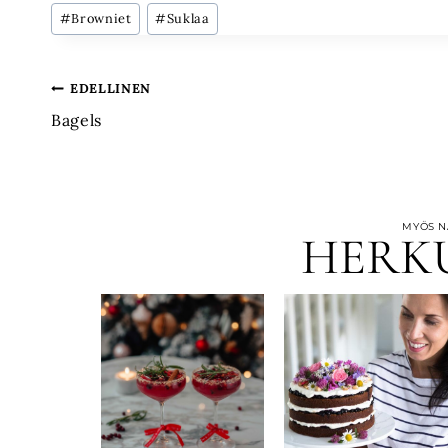
Avainsanat:
#
Browniet
#
Suklaa
Artikkelien
EDELLINEN
Bagels
selaus
MYÖS NÄ
HERK