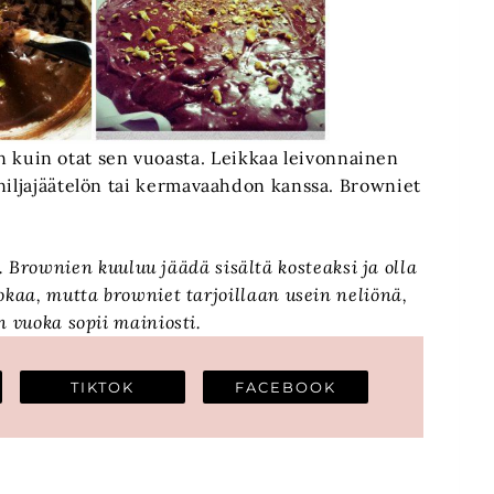
 kuin otat sen vuoasta. Leikkaa leivonnainen
vaniljajäätelön tai kermavaahdon kanssa. Browniet
. Brownien kuuluu jäädä sisältä kosteaksi ja olla
okaa, mutta browniet tarjoillaan usein neliönä,
n vuoka sopii mainiosti.
TIKTOK
FACEBOOK