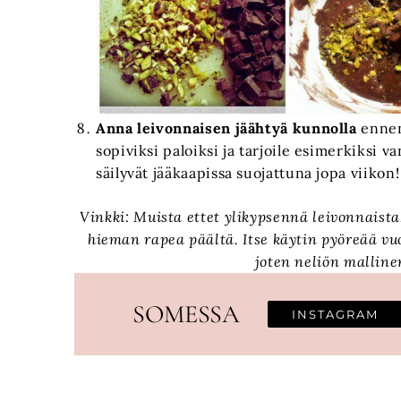
Anna leivonnaisen jäähtyä kunnolla
ennen
sopiviksi paloiksi ja tarjoile esimerkiksi 
säilyvät jääkaapissa suojattuna jopa viikon!
Vinkki: Muista ettet ylikypsennä leivonnaista
hieman rapea päältä. Itse käytin pyöreää vu
joten neliön malline
SOMESSA
INSTAGRAM