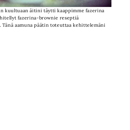
än kuultuaan äitini täytti kaappimme fazerina
ehitellyt fazerina-brownie reseptiä
. Tänä aamuna päätin toteuttaa kehittelemäni