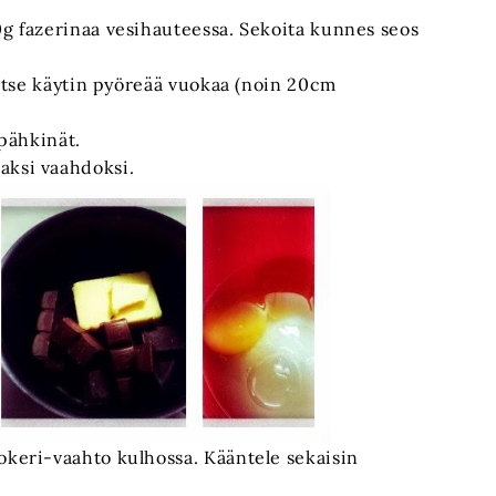
g fazerinaa vesihauteessa. Sekoita kunnes seos
 Itse käytin pyöreää vuokaa (noin 20cm
ipähkinät.
aksi vaahdoksi.
okeri-vaahto kulhossa. Kääntele sekaisin