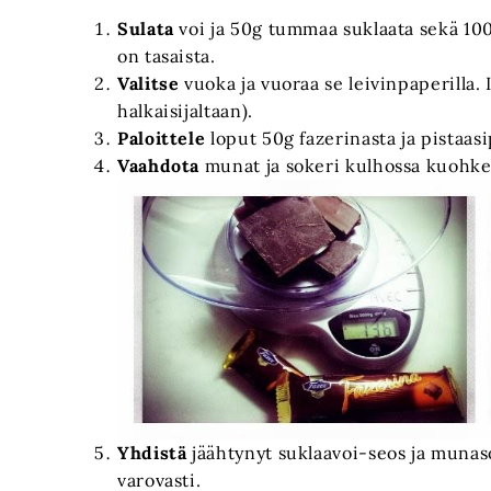
Sulata
voi ja 50g tummaa suklaata sekä 100
on tasaista.
Valitse
vuoka ja vuoraa se leivinpaperilla.
halkaisijaltaan).
Paloittele
loput 50g fazerinasta ja pistaas
Vaahdota
munat ja sokeri kulhossa kuohke
Yhdistä
jäähtynyt suklaavoi-seos ja munas
varovasti.