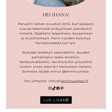
HEI IHANA!
Perustin tämän sivuston 2013, kun kaipasin
luovaa tekemistä analyyttisen päivätyöni
rinnalle. Opettelin leipomaan, kuvaamaan
ja kirjoittamaan. Parin vuoden kuluttua
harrastuksesta tuli työ.
Nykyään keskityn sesonkeihin, kauden
parhaimpiin raaka-aineisiin,
herkkumatkoihin, ravintoloihin ja kaikkiin
muihin oman elämäni herkullisiin hetkiin.
Somesta löydät minut @anninuunissa.
Ota yhteyttä: info(at)
anninuunissa.fi
Instagram
TikTok
Facebook
Pinterest
LUE LISÄÄ