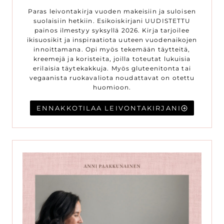
Paras leivontakirja vuoden makeisiin ja suloisen
suolaisiin hetkiin. Esikoiskirjani UUDISTETTU
painos ilmestyy syksyllä 2026. Kirja tarjoilee
ikisuosikit ja inspiraatiota uuteen vuodenaikojen
innoittamana. Opi myös tekemään täytteitä,
kreemejä ja koristeita, joilla toteutat lukuisia
erilaisia täytekakkuja. Myös gluteenitonta tai
vegaanista ruokavaliota noudattavat on otettu
huomioon.
ENNAKKOTILAA LEIVONTAKIRJANI