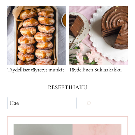
Täydelliset täytetyt munkit
Täydellinen Suklaakakku
RESEPTIHAKU
Käytä
hakua
ja
etsi
reseptejä