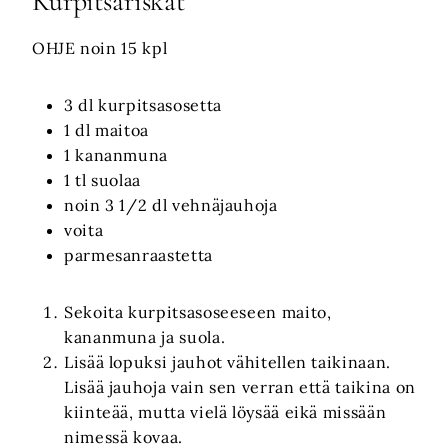
Kurpitsariskat
OHJE noin 15 kpl
3 dl kurpitsasosetta
1 dl maitoa
1 kananmuna
1 tl suolaa
noin 3 1/2 dl vehnäjauhoja
voita
parmesanraastetta
Sekoita kurpitsasoseeseen maito,
kananmuna ja suola.
Lisää lopuksi jauhot vähitellen taikinaan.
Lisää jauhoja vain sen verran että taikina on
kiinteää, mutta vielä löysää eikä missään
nimessä kovaa.