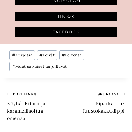
INSTAGRAM
TIKTOK
FACEBOOK
Avainsanat:
#
Kurpitsa
#
Leivät
#
Leivonta
#
Muut suolaiset tarjoiltavat
Artikkelien
EDELLINEN
SEURAAVA
Köyhät Ritarit ja
Piparkakku-
selaus
karamellisoitua
Juustokakkudippi
omenaa