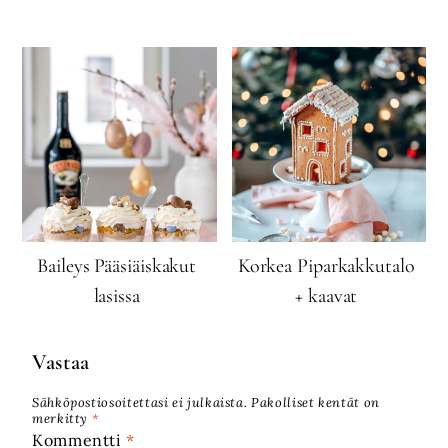
Baileys Pääsiäiskakut
Korkea Piparkakkutalo
lasissa
+ kaavat
Vastaa
Sähköpostiosoitettasi ei julkaista.
Pakolliset kentät on
merkitty
*
Kommentti
*