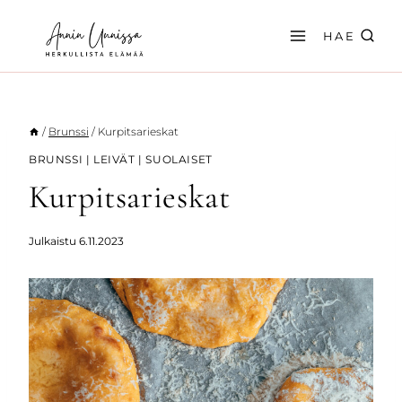
Siirry
sisältöön
HAE
/
Brunssi
/
Kurpitsarieskat
BRUNSSI
|
LEIVÄT
|
SUOLAISET
Kurpitsarieskat
Julkaistu
6.11.2023