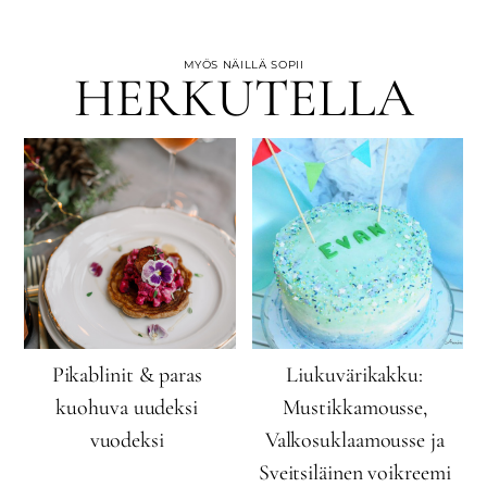
MYÖS NÄILLÄ SOPII
HERKUTELLA
Pikablinit & paras
Liukuvärikakku:
kuohuva uudeksi
Mustikkamousse,
vuodeksi
Valkosuklaamousse ja
Sveitsiläinen voikreemi