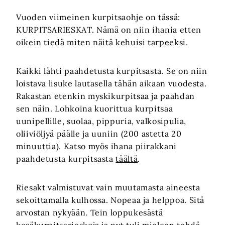
Vuoden viimeinen kurpitsaohje on tässä:
KURPITSARIESKAT. Nämä on niin ihania etten
oikein tiedä miten näitä kehuisi tarpeeksi.
Kaikki lähti paahdetusta kurpitsasta. Se on niin
loistava lisuke lautasella tähän aikaan vuodesta.
Rakastan etenkin myskikurpitsaa ja paahdan
sen näin. Lohkoina kuorittua kurpitsaa
uunipellille, suolaa, pippuria, valkosipulia,
oliiviöljyä päälle ja uuniin (200 astetta 20
minuuttia). Katso myös ihana piirakkani
paahdetusta kurpitsasta
täältä
.
Riesakt valmistuvat vain muutamasta aineesta
sekoittamalla kulhossa. Nopeaa ja helppoa. Sitä
arvostan nykyään. Tein loppukesästä
kesäkurpitsarieskoja ja nyt tuli mieleen tehdä