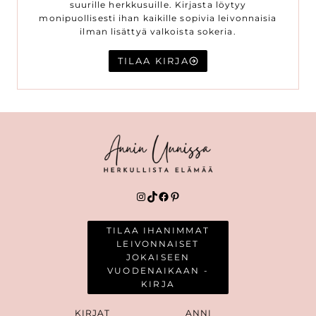
suurille herkkusuille. Kirjasta löytyy
monipuollisesti ihan kaikille sopivia leivonnaisia
ilman lisättyä valkoista sokeria.
TILAA KIRJA
Instagram
TikTok
Facebook
Pinterest
TILAA IHANIMMAT
LEIVONNAISET
JOKAISEEN
VUODENAIKAAN -
KIRJA
KIRJAT
ANNI