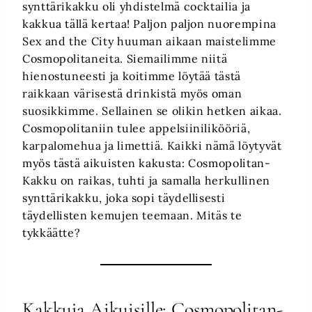
synttärikakku oli yhdistelmä cocktailia ja
kakkua tällä kertaa! Paljon paljon nuorempina
Sex and the City huuman aikaan maistelimme
Cosmopolitaneita. Siemailimme niitä
hienostuneesti ja koitimme löytää tästä
raikkaan värisestä drinkistä myös oman
suosikkimme. Sellainen se olikin hetken aikaa.
Cosmopolitaniin tulee appelsiinilikööriä,
karpalomehua ja limettiä. Kaikki nämä löytyvät
myös tästä aikuisten kakusta: Cosmopolitan-
Kakku on raikas, tuhti ja samalla herkullinen
synttärikakku, joka sopi täydellisesti
täydellisten kemujen teemaan. Mitäs te
tykkäätte?
Kakkuja Aikuisille: Cosmopolitan-