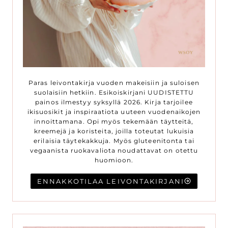
Paras leivontakirja vuoden makeisiin ja suloisen
suolaisiin hetkiin. Esikoiskirjani UUDISTETTU
painos ilmestyy syksyllä 2026. Kirja tarjoilee
ikisuosikit ja inspiraatiota uuteen vuodenaikojen
innoittamana. Opi myös tekemään täytteitä,
kreemejä ja koristeita, joilla toteutat lukuisia
erilaisia täytekakkuja. Myös gluteenitonta tai
vegaanista ruokavaliota noudattavat on otettu
huomioon.
ENNAKKOTILAA LEIVONTAKIRJANI