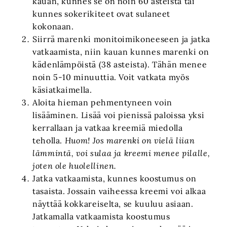
kauan, kunnes se on noin 60 asteista tai
kunnes sokerikiteet ovat sulaneet
kokonaan.
Siirrä marenki monitoimikoneeseen ja jatka
vatkaamista, niin kauan kunnes marenki on
kädenlämpöistä (38 asteista). Tähän menee
noin 5-10 minuuttia. Voit vatkata myös
käsiatkaimella.
Aloita hieman pehmentyneen voin
lisääminen. Lisää voi pienissä paloissa yksi
kerrallaan ja vatkaa kreemiä miedolla
teholla.
Huom! Jos marenki on vielä liian
lämmintä, voi sulaa ja kreemi menee pilalle,
joten ole huolellinen.
Jatka vatkaamista, kunnes koostumus on
tasaista. Jossain vaiheessa kreemi voi alkaa
näyttää kokkareiselta, se kuuluu asiaan.
Jatkamalla vatkaamista koostumus