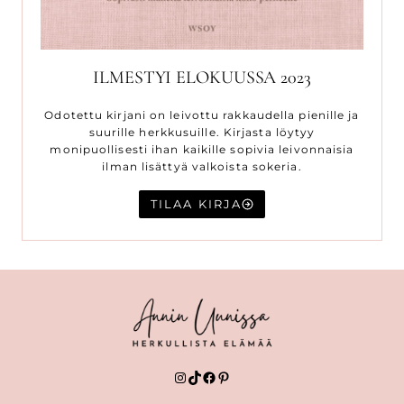
ILMESTYI ELOKUUSSA 2023
Odotettu kirjani on leivottu rakkaudella pienille ja
suurille herkkusuille. Kirjasta löytyy
monipuollisesti ihan kaikille sopivia leivonnaisia
ilman lisättyä valkoista sokeria.
TILAA KIRJA
Instagram
TikTok
Facebook
Pinterest