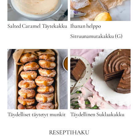
Salted Caramel Täytekakku
Ihanan helppo
Sitruunamutakakku (G)
Täydelliset täytetyt munkit
Täydellinen Suklaakakku
RESEPTIHAKU