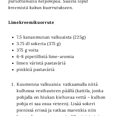
pursottamalla helpompaa. Säästä loput
kreemistä kakun kuorrutukseen.
Limekreemikuorrute
7.5 kananmunan valkuaista (225g)
3.75 dl sokeria (375 g)
375 g voita
6-8 pipetillistä lime-aromia
limen väristä pastaväriä
pinkkiä pastaväriä
Kuumenna valkuaisia vatkaamalla niitä
kulhossa vesihauteen päällä (kattila, jonka
pohjalla on hiukan kiehuvaa vettä – kulhon
pohja ei saa osua veteen). Lisää sokeri
pienissä erissä ja vatkaa marenkia niin