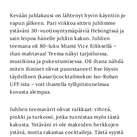
Kevään juhlakausi on lähtenyt hyvin käyntiin jo
vapun jälkeen. Pari viikkoa sitten juhlimme
ystäväni 30-vuotissyntymäpäiviä Helsingissä ja
sain leipoa hänelle juhliin kakun. Juhlien
teemana oli 80-luku Miami Vice fiiliksellä –
ihan mahtavaa! Teema näkyi tarjoiluissa,
musiikissa ja pukeutumisessa. Oli ihana nähdä
miten ihmiset olivat panostaneet! Itse löysin
täydellisen (kasari)cocktailmekon Iso-Roban
UFF:ista – voit ihastella tyllipitsiunelmaa
kuvasta alempaa.
Juhlien teemavärit olivat raikkaat: vihreä,
pinkki ja turkoosi, jotka tunnistaa myös tästä
kakusta. Ystäväni ei ole makeiden herkkujen
ystävä, mutta rakastaa cocktaileja. Tästä syystä