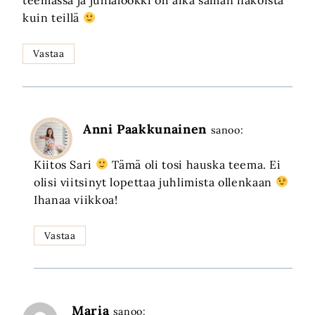
teemassa ja juhlalookki oli aika saman näköistä
kuin teillä
Vastaa
Anni Paakkunainen
sanoo:
Kiitos Sari
Tämä oli tosi hauska teema. Ei
olisi viitsinyt lopettaa juhlimista ollenkaan
Ihanaa viikkoa!
Vastaa
Maria
sanoo: