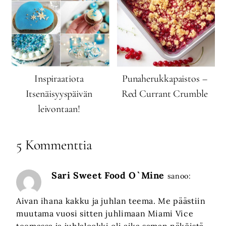
Inspiraatiota
Punaherukkapaistos –
Itsenäisyyspäivän
Red Currant Crumble
leivontaan!
5 Kommenttia
Sari Sweet Food O`Mine
sanoo:
Aivan ihana kakku ja juhlan teema. Me päästiin
muutama vuosi sitten juhlimaan Miami Vice