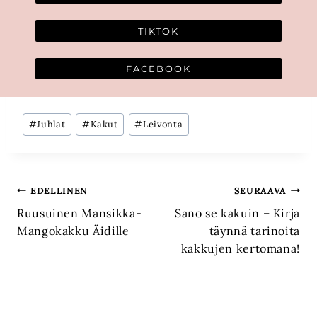
TIKTOK
FACEBOOK
Avainsanat:
#
Juhlat
#
Kakut
#
Leivonta
Artikkelien
EDELLINEN
SEURAAVA
Ruusuinen Mansikka-
Sano se kakuin – Kirja
selaus
Mangokakku Äidille
täynnä tarinoita
kakkujen kertomana!