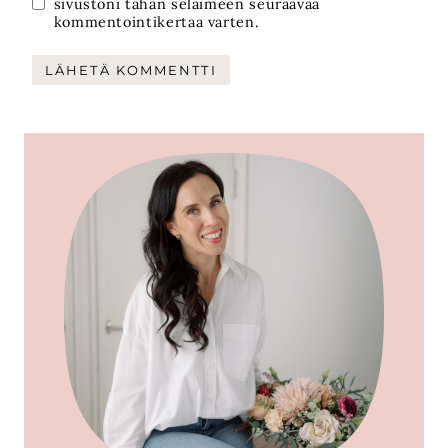
sivustoni tähän selaimeen seuraavaa
kommentointikertaa varten.