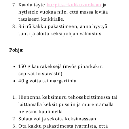
Kaada täyte
kurpitsa-kakkuvuokaan
ja
hytistele vuokaa niin, että massa leviää
tasaisesti kaikkialle.
Siirrä kakku pakastimeen, anna hyytyä
tunti ja aloita keksipohjan valmistus.
Pohja:
150 g kaurakeksejä (myös piparkakut
sopivat loistavasti!)
40 g voita tai margariinia
Hienonna keksimuru tehosekoittimessa tai
laittamalla keksit pussiin ja murentamalla
ne esim. kaulimella.
Sulata voi ja sekoita keksimassaan.
Ota kakku pakastimesta (varmista, että