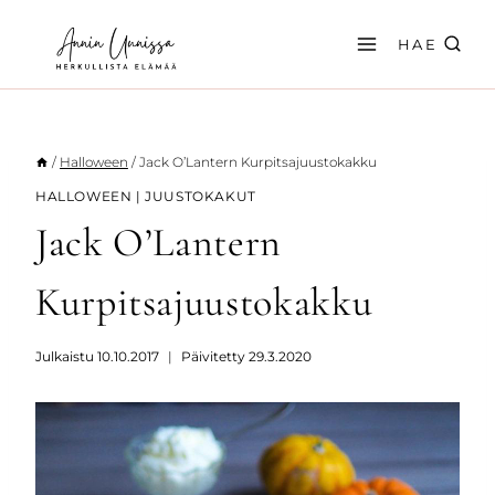
Siirry
sisältöön
HAE
/
Halloween
/
Jack O’Lantern Kurpitsajuustokakku
HALLOWEEN
|
JUUSTOKAKUT
Jack O’Lantern
Kurpitsajuustokakku
Julkaistu
10.10.2017
Päivitetty
29.3.2020