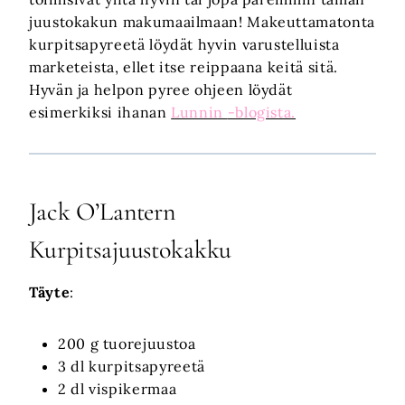
juustokakun makumaailmaan! Makeuttamatonta
kurpitsapyreetä löydät hyvin varustelluista
marketeista, ellet itse reippaana keitä sitä.
Hyvän ja helpon pyree ohjeen löydät
esimerkiksi ihanan
Lunnin
-blogista.
Jack O’Lantern
Kurpitsajuustokakku
Täyte
:
200 g tuorejuustoa
3 dl kurpitsapyreetä
2 dl vispikermaa