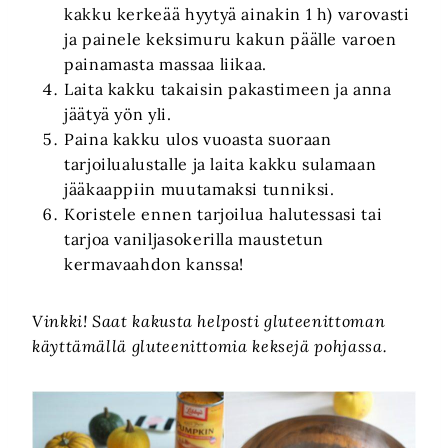
kakku kerkeää hyytyä ainakin 1 h) varovasti
ja painele keksimuru kakun päälle varoen
painamasta massaa liikaa.
Laita kakku takaisin pakastimeen ja anna
jäätyä yön yli.
Paina kakku ulos vuoasta suoraan
tarjoilualustalle ja laita kakku sulamaan
jääkaappiin muutamaksi tunniksi.
Koristele ennen tarjoilua halutessasi tai
tarjoa vaniljasokerilla maustetun
kermavaahdon kanssa!
Vinkki! Saat kakusta helposti gluteenittoman
käyttämällä gluteenittomia keksejä pohjassa.