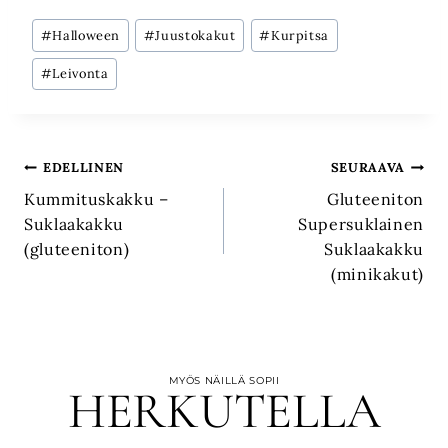
Avainsanat:
#
Halloween
#
Juustokakut
#
Kurpitsa
#
Leivonta
Artikkelien
EDELLINEN
SEURAAVA
Kummituskakku –
Gluteeniton
selaus
Suklaakakku
Supersuklainen
(gluteeniton)
Suklaakakku
(minikakut)
MYÖS NÄILLÄ SOPII
HERKUTELLA