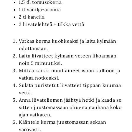
1.5 dl tomusokeria
1 tl vanilja-aromia
2 tl kanelia
2 liivatelehteä + tilkka vettä
Vatkaa kerma kuohkeaksi ja laita kylmään
odottamaan.
Laita liivatteet kylmään veteen likoamaan
noin 5 minuutiksi.
Mittaa kaikki muut aineet isoon kulhoon ja
vatkaa notkeaksi.
Sulata puristetut liivatteet tippaan kuumaa
vettä.
Anna liivateliemen jäähtyä hetki ja kaada se
sitten juustomassaan ohuena nauhana koko
ajan vatkaten.
Kääntele kerma juustomassan sekaan
varovasti.