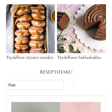
Täydelliset täytetyt munkit
Täydellinen Suklaakakku
RESEPTIHAKU
Käytä
hakua
ja
etsi
reseptejä