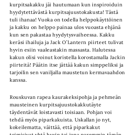
kurpitsakakku jäi hautumaan kun inspiroiduin
hyydytettävästä kurpitsajuustokakusta! Tästä
tuli ihanaa! Vuoka on todella helppokäyttöinen
ja kakku on helppo painaa ulos vuoasta ehjänä
kun sen pakastaa hyydytysvaiheessa. Kakku
keräsi ihailuja ja Jack O’Lantern piirteet tulivat
hyvin esiin vaaleastakin massasta. Halutessa
kakun olisi voinut koristella korostamalla Jackin
piirteitä! Päätin itse jättää kakun simppeliksi ja
tarjoilin sen vaniljalla maustetun kermavaahdon
kanssa.
Rouskuvan rapea kaurakeksipohja ja pehmeän
mausteinen kurpitsajuustokakkutäyte
täydentävät loistavasti toisiaan. Pohjan voi
tehdä myös piparkakuista. Uskallan jo nyt,
kokeilematta, väittää, että piparkakut
toimisivat yhtä hyvin tai jopa paremmin tämän