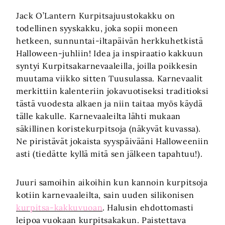
Jack O’Lantern Kurpitsajuustokakku on
todellinen syyskakku, joka sopii moneen
hetkeen, sunnuntai-iltapäivän herkkuhetkistä
Halloween-juhliin! Idea ja inspiraatio kakkuun
syntyi Kurpitsakarnevaaleilla, joilla poikkesin
muutama viikko sitten Tuusulassa. Karnevaalit
merkittiin kalenteriin jokavuotiseksi traditioksi
tästä vuodesta alkaen ja niin taitaa myös käydä
tälle kakulle. Karnevaaleilta lähti mukaan
säkillinen koristekurpitsoja (näkyvät kuvassa).
Ne piristävät jokaista syyspäivääni Halloweeniin
asti (tiedätte kyllä mitä sen jälkeen tapahtuu!).
Juuri samoihin aikoihin kun kannoin kurpitsoja
kotiin karnevaaleilta, sain uuden silikonisen
kurpitsa-kakkuvuoan
. Halusin ehdottomasti
leipoa vuokaan kurpitsakakun. Paistettava