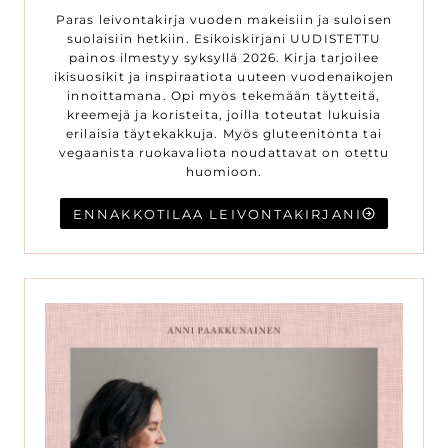
Paras leivontakirja vuoden makeisiin ja suloisen
suolaisiin hetkiin. Esikoiskirjani UUDISTETTU
painos ilmestyy syksyllä 2026. Kirja tarjoilee
ikisuosikit ja inspiraatiota uuteen vuodenaikojen
innoittamana. Opi myös tekemään täytteitä,
kreemejä ja koristeita, joilla toteutat lukuisia
erilaisia täytekakkuja. Myös gluteenitonta tai
vegaanista ruokavaliota noudattavat on otettu
huomioon.
ENNAKKOTILAA LEIVONTAKIRJANI