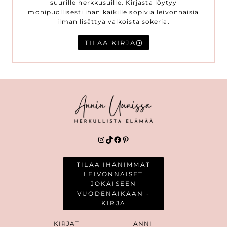
suurille herkkusuille. Kirjasta löytyy
monipuollisesti ihan kaikille sopivia leivonnaisia
ilman lisättyä valkoista sokeria.
TILAA KIRJA
Instagram
TikTok
Facebook
Pinterest
TILAA IHANIMMAT
LEIVONNAISET
JOKAISEEN
VUODENAIKAAN -
KIRJA
KIRJAT
ANNI