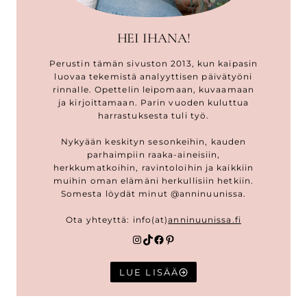
HEI IHANA!
Perustin tämän sivuston 2013, kun kaipasin
luovaa tekemistä analyyttisen päivätyöni
rinnalle. Opettelin leipomaan, kuvaamaan
ja kirjoittamaan. Parin vuoden kuluttua
harrastuksesta tuli työ.
Nykyään keskityn sesonkeihin, kauden
parhaimpiin raaka-aineisiin,
herkkumatkoihin, ravintoloihin ja kaikkiin
muihin oman elämäni herkullisiin hetkiin.
Somesta löydät minut @anninuunissa.
Ota yhteyttä: info(at)
anninuunissa.fi
Instagram
TikTok
Facebook
Pinterest
LUE LISÄÄ