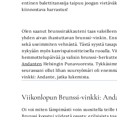
entinen balettitanssija taipuu joogan vietäväk
kiinnostava harrastus!
Olen saanut brunssirakkauteni taas valoilleen 
yhden aivan ihastuttavan brunssi-vinkin. Ensi
sekä useimmiten vehnästä. Tästä syystä tasapa
nykyään myös kasvispainoitteisella ruoalla. 
hemmottelupäivää ja valisin brunssi-herkutt
Andanten
Helsingin Punavuoresta. Tykkäsimme
seurassani ollut lihan suursyömäri oli enemm
vinkki: Andante, jatka lukemista.
Viikonlopun Brunssi-vinkki: And
Oi voi miten lämpimästi voin suositella teille 
Brunssi koostui viidestä osasta: erilaisista toas