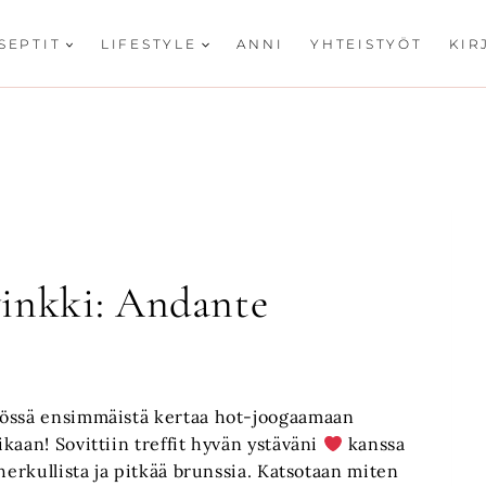
SEPTIT
LIFESTYLE
ANNI
YHTEISTYÖT
KIR
vinkki: Andante
dössä ensimmäistä kertaa hot-joogaamaan
aan! Sovittiin treffit hyvän ystäväni
kanssa
herkullista ja pitkää brunssia. Katsotaan miten