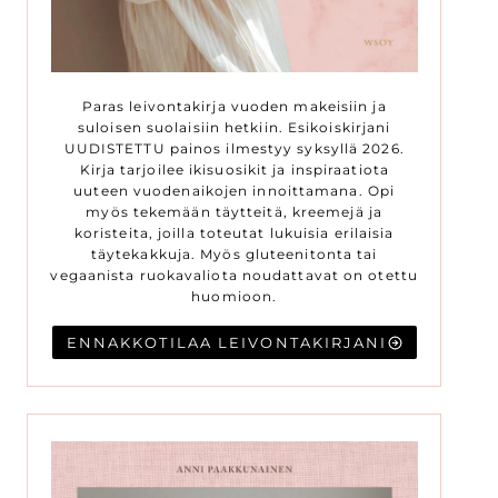
Paras leivontakirja vuoden makeisiin ja
suloisen suolaisiin hetkiin. Esikoiskirjani
UUDISTETTU painos ilmestyy syksyllä 2026.
Kirja tarjoilee ikisuosikit ja inspiraatiota
uuteen vuodenaikojen innoittamana. Opi
myös tekemään täytteitä, kreemejä ja
koristeita, joilla toteutat lukuisia erilaisia
täytekakkuja. Myös gluteenitonta tai
vegaanista ruokavaliota noudattavat on otettu
huomioon.
ENNAKKOTILAA LEIVONTAKIRJANI