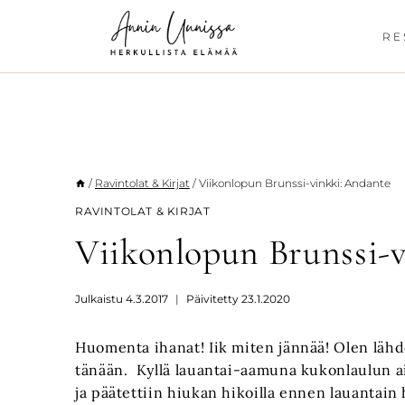
Siirry
sisältöön
RE
/
Ravintolat & Kirjat
/
Viikonlopun Brunssi-vinkki: Andante
RAVINTOLAT & KIRJAT
Viikonlopun Brunssi-
Julkaistu
4.3.2017
Päivitetty
23.1.2020
Huomenta ihanat! Iik miten jännää! Olen läh
tänään. Kyllä lauantai-aamuna kukonlaulun aik
ja päätettiin hiukan hikoilla ennen lauantain 