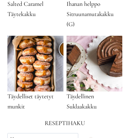
Salted Caramel
Ihanan helppo
Täytekakku
Sitruunamutakakku
(G)
Täydelliset täytetyt
Täydellinen
munkit
Suklaakakku
RESEPTIHAKU
Käytä