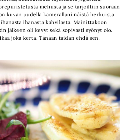
orepuristetusta mehusta ja se tarjoiltiin suoraan
an kuvan uudella kamerallani näistä herkuista.
tä ihanasta ihanasta kahvilasta. Mainittakoon
ssin jälkeen oli kevyt sekä sopivasti syönyt olo.
ikaa joka kerta. Tänään taidan ehdä sen.