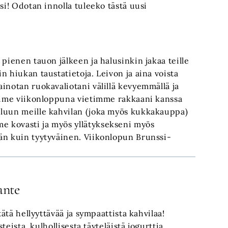
si! Odotan innolla tuleeko tästä uusi
pienen tauon jälkeen ja halusinkin jakaa teille
n hiukan taustatietoja. Leivon ja aina voista
inotan ruokavaliotani välillä kevyemmällä ja
Viime viikonloppuna vietimme rakkaani kanssa
eluun meille kahvilan (joka myös kukkakauppa)
 kovasti ja myös yllätyksekseni myös
än kuin tyytyväinen. Viikonlopun Brunssi-
ante
tätä hellyyttävää ja sympaattista kahvilaa!
teista, kulhollisesta täyteläistä jogurttia,