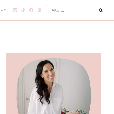
Haku:
JAT