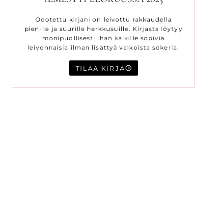
Odotettu kirjani on leivottu rakkaudella
pienille ja suurille herkkusuille. Kirjasta löytyy
monipuollisesti ihan kaikille sopivia
leivonnaisia ilman lisättyä valkoista sokeria.
TILAA KIRJA