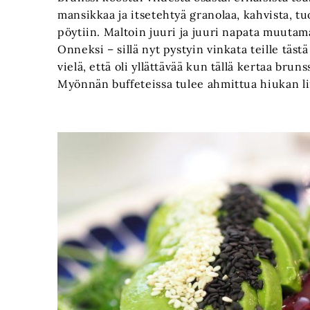
mansikkaa ja itsetehtyä granolaa, kahvista, tu
pöytiin. Maltoin juuri ja juuri napata muutam
Onneksi – sillä nyt pystyin vinkata teille täs
vielä, että oli yllättävää kun tällä kertaa brun
Myönnän buffeteissa tulee ahmittua hiukan li