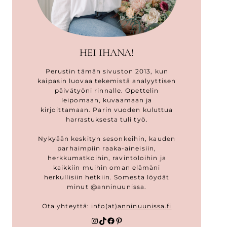
HEI IHANA!
Perustin tämän sivuston 2013, kun
kaipasin luovaa tekemistä analyyttisen
päivätyöni rinnalle. Opettelin
leipomaan, kuvaamaan ja
kirjoittamaan. Parin vuoden kuluttua
harrastuksesta tuli työ.
Nykyään keskityn sesonkeihin, kauden
parhaimpiin raaka-aineisiin,
herkkumatkoihin, ravintoloihin ja
kaikkiin muihin oman elämäni
herkullisiin hetkiin. Somesta löydät
minut @anninuunissa.
Ota yhteyttä: info(at)
anninuunissa.fi
Instagram
TikTok
Facebook
Pinterest