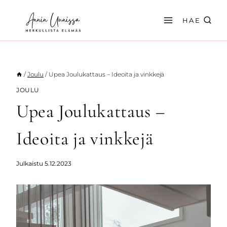
Siirry
sisältöön
HAE
/
Joulu
/
Upea Joulukattaus – Ideoita ja vinkkejä
JOULU
Upea Joulukattaus –
Ideoita ja vinkkejä
Julkaistu
5.12.2023