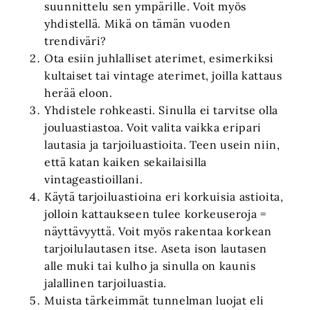
suunnittelu sen ympärille. Voit myös
yhdistellä. Mikä on tämän vuoden
trendiväri?
Ota esiin juhlalliset aterimet, esimerkiksi
kultaiset tai vintage aterimet, joilla kattaus
herää eloon.
Yhdistele rohkeasti. Sinulla ei tarvitse olla
jouluastiastoa. Voit valita vaikka eripari
lautasia ja tarjoiluastioita. Teen usein niin,
että katan kaiken sekailaisilla
vintageastioillani.
Käytä tarjoiluastioina eri korkuisia astioita,
jolloin kattaukseen tulee korkeuseroja =
näyttävyyttä. Voit myös rakentaa korkean
tarjoilulautasen itse. Aseta ison lautasen
alle muki tai kulho ja sinulla on kaunis
jalallinen tarjoiluastia.
Muista tärkeimmät tunnelman luojat eli