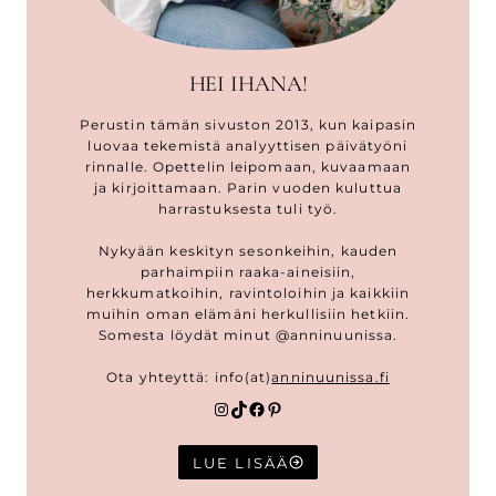
HEI IHANA!
Perustin tämän sivuston 2013, kun kaipasin
luovaa tekemistä analyyttisen päivätyöni
rinnalle. Opettelin leipomaan, kuvaamaan
ja kirjoittamaan. Parin vuoden kuluttua
harrastuksesta tuli työ.
Nykyään keskityn sesonkeihin, kauden
parhaimpiin raaka-aineisiin,
herkkumatkoihin, ravintoloihin ja kaikkiin
muihin oman elämäni herkullisiin hetkiin.
Somesta löydät minut @anninuunissa.
Ota yhteyttä: info(at)
anninuunissa.fi
Instagram
TikTok
Facebook
Pinterest
LUE LISÄÄ