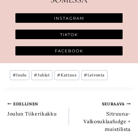
INSTAGRAM
TIKTOK
FACEBOOK
Avainsanat:
#
Joulu
#
Juhlat
#
Kattaus
#
Leivonta
Artikkelien
EDELLINEN
SEURAAVA
Joulun Tiikerikakku
Sitruuna-
selaus
Valkosuklaafudge +
muistilista