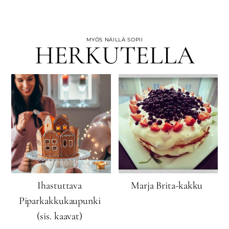
MYÖS NÄILLÄ SOPII
HERKUTELLA
Ihastuttava
Marja Brita-kakku
Piparkakkukaupunki
(sis. kaavat)