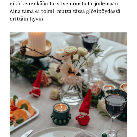
eikä kenenkään tarvitse nousta tarjoilemaan.
Aina tämä ei toimi, mutta tässä glögipöydässä
erittäin hyvin.