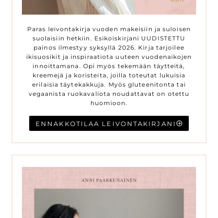
Paras leivontakirja vuoden makeisiin ja suloisen
suolaisiin hetkiin. Esikoiskirjani UUDISTETTU
painos ilmestyy syksyllä 2026. Kirja tarjoilee
ikisuosikit ja inspiraatiota uuteen vuodenaikojen
innoittamana. Opi myös tekemään täytteitä,
kreemejä ja koristeita, joilla toteutat lukuisia
erilaisia täytekakkuja. Myös gluteenitonta tai
vegaanista ruokavaliota noudattavat on otettu
huomioon.
ENNAKKOTILAA LEIVONTAKIRJANI