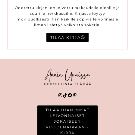
Odotettu kirjani on leivottu rakkaudella pienille ja
suurille herkkusuille. Kirjasta löytyy
monipuollisesti ihan kaikille sopivia leivonnaisia
ilman lisättyä valkoista sokeria.
TILAA KIRJA
Instagram
TikTok
Facebook
Pinterest
TILAA IHANIMMAT
LEIVONNAISET
JOKAISEEN
VUODENAIKAAN -
KIRJA