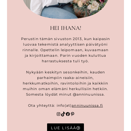
HEI IHANA!
Perustin tämän sivuston 2013, kun kaipasin
luovaa tekemistä analyyttisen päivätyöni
rinnalle. Opettelin leipomaan, kuvaamaan
ja kirjoittamaan. Parin vuoden kuluttua
harrastuksesta tuli työ.
Nykyään keskityn sesonkeihin, kauden
parhaimpiin raaka-aineisiin,
herkkumatkoihin, ravintoloihin ja kaikkiin
muihin oman elämäni herkullisiin hetkiin.
Somesta löydät minut @anninuunissa.
Ota yhteyttä: info(at)
anninuunissa.fi
Instagram
TikTok
Facebook
Pinterest
LUE LISÄÄ