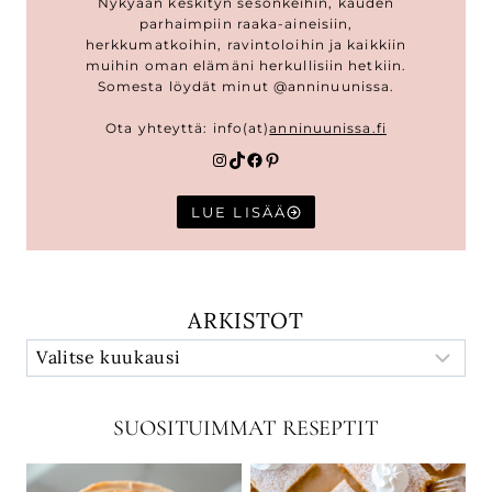
Nykyään keskityn sesonkeihin, kauden
parhaimpiin raaka-aineisiin,
herkkumatkoihin, ravintoloihin ja kaikkiin
muihin oman elämäni herkullisiin hetkiin.
Somesta löydät minut @anninuunissa.
Ota yhteyttä: info(at)
anninuunissa.fi
Instagram
TikTok
Facebook
Pinterest
LUE LISÄÄ
ARKISTOT
SUOSITUIMMAT RESEPTIT