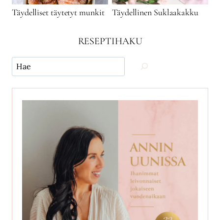
Täydelliset täytetyt munkit
Täydellinen Suklaakakku
RESEPTIHAKU
Käytä
hakua
ja
etsi
reseptejä