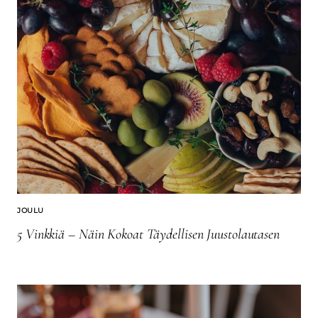
JOULU
5 Vinkkiä – Näin Kokoat Täydellisen Juustolautasen