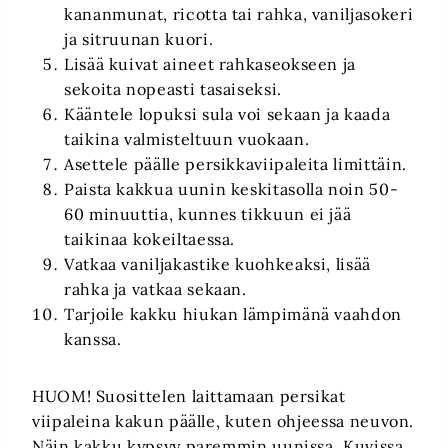
kananmunat, ricotta tai rahka, vaniljasokeri
ja sitruunan kuori.
Lisää kuivat aineet rahkaseokseen ja
sekoita nopeasti tasaiseksi.
Kääntele lopuksi sula voi sekaan ja kaada
taikina valmisteltuun vuokaan.
Asettele päälle persikkaviipaleita limittäin.
Paista kakkua uunin keskitasolla noin 50-
60 minuuttia, kunnes tikkuun ei jää
taikinaa kokeiltaessa.
Vatkaa vaniljakastike kuohkeaksi, lisää
rahka ja vatkaa sekaan.
Tarjoile kakku hiukan lämpimänä vaahdon
kanssa.
HUOM! Suosittelen laittamaan persikat
viipaleina kakun päälle, kuten ohjeessa neuvon.
Näin kakku kypsyy paremmin uunissa. Kuvissa