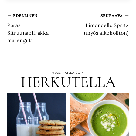
Artikkelien
EDELLINEN
SEURAAVA
Paras
Limoncello Spritz
selaus
Sitruunapiirakka
(myös alkoholiton)
marengilla
MYÖS NÄILLÄ SOPII
HERKUTELLA