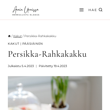
Siirry
sisältöön
HAE
/
Kakut
/
Persikka-Rahkakakku
KAKUT
|
PÄÄSIÄINEN
Persikka-Rahkakakku
Julkaistu
5.4.2023
Päivitetty
19.4.2023