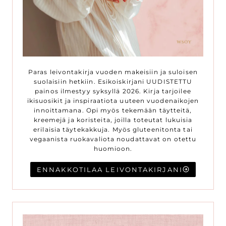
Paras leivontakirja vuoden makeisiin ja suloisen
suolaisiin hetkiin. Esikoiskirjani UUDISTETTU
painos ilmestyy syksyllä 2026. Kirja tarjoilee
ikisuosikit ja inspiraatiota uuteen vuodenaikojen
innoittamana. Opi myös tekemään täytteitä,
kreemejä ja koristeita, joilla toteutat lukuisia
erilaisia täytekakkuja. Myös gluteenitonta tai
vegaanista ruokavaliota noudattavat on otettu
huomioon.
ENNAKKOTILAA LEIVONTAKIRJANI