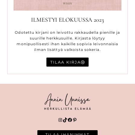
ILMESTYI ELOKUUSSA 2023
Odotettu kirjani on leivottu rakkaudella pienille ja
suurille herkkusuille. Kirjasta löytyy
monipuollisesti ihan kaikille sopivia leivonnaisia
ilman lisättyä valkoista sokeria.
TILAA KIRJA
Instagram
TikTok
Facebook
Pinterest
TILAA IHANIMMAT