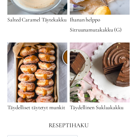
Salted Caramel Täytekakku
Ihanan helppo
Sitruunamutakakku (G)
Täydelliset täytetyt munkit
Täydellinen Suklaakakku
RESEPTIHAKU