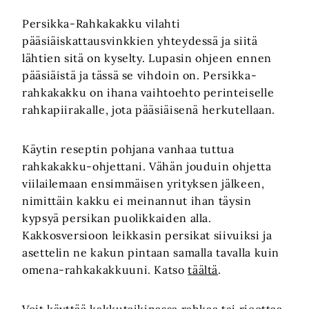
Persikka-Rahkakakku vilahti
pääsiäiskattausvinkkien yhteydessä ja siitä
lähtien sitä on kyselty. Lupasin ohjeen ennen
pääsiäistä ja tässä se vihdoin on. Persikka-
rahkakakku on ihana vaihtoehto perinteiselle
rahkapiirakalle, jota pääsiäisenä herkutellaan.
Käytin reseptin pohjana vanhaa tuttua
rahkakakku-ohjettani. Vähän jouduin ohjetta
viilailemaan ensimmäisen yrityksen jälkeen,
nimittäin kakku ei meinannut ihan täysin
kypsyä persikan puolikkaiden alla.
Kakkosversioon leikkasin persikat siivuiksi ja
asettelin ne kakun pintaan samalla tavalla kuin
omena-rahkakakkuuni. Katso
täältä
.
Voit käyttää kakkutaikinassa rahkaa tai ricottaa.