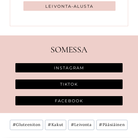
LEIVONTA-ALUSTA
SOMESSA
INSTAGRAM
TIKTOK
FACEBOOK
Avainsanat:
#
Gluteeniton
#
Kakut
#
Leivonta
#
Pääsiäinen