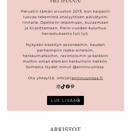
HEI IHANA!
Perustin tämän sivuston 2013, kun kaipasin
luovaa tekemistä analyyttisen päivätyöni
rinnalle. Opettelin leipomaan, kuvaamaan
ja kirjoittamaan. Parin vuoden kuluttua
harrastuksesta tuli työ.
Nykyään keskityn sesonkeihin, kauden
parhaimpiin raaka-aineisiin,
herkkumatkoihin, ravintoloihin ja kaikkiin
muihin oman elämäni herkullisiin hetkiin.
Somesta löydät minut @anninuunissa.
Ota yhteyttä: info(at)
anninuunissa.fi
Instagram
TikTok
Facebook
Pinterest
LUE LISÄÄ
ARKISTOT