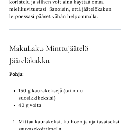
koristelu ja siihen voit aina käyttää omaa
mielikuvitustasi! Sanoisin, että jäätelökakun
leipoessasi pääset vähän helpommalla.
MakuLaku-Minttujäätelö
Jäätelökakku
Pohja:
150 g kaurakeksejä (tai muu
suosikkikeksisi)
40 g voita
Mittaa kaurakeksit kulhoon ja aja tasaiseksi
sauvasekoittimella.