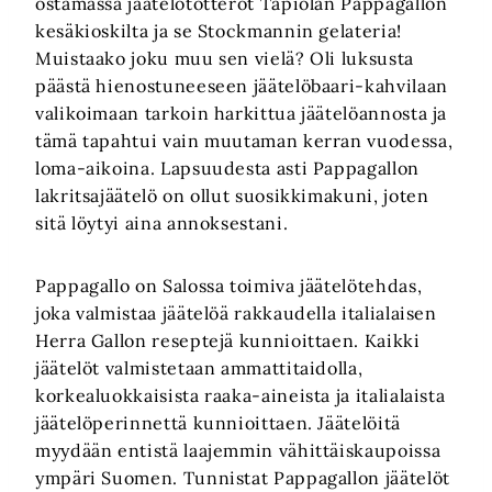
ostamassa jäätelötötteröt Tapiolan Pappagallon
kesäkioskilta ja se Stockmannin gelateria!
Muistaako joku muu sen vielä? Oli luksusta
päästä hienostuneeseen jäätelöbaari-kahvilaan
valikoimaan tarkoin harkittua jäätelöannosta ja
tämä tapahtui vain muutaman kerran vuodessa,
loma-aikoina. Lapsuudesta asti Pappagallon
lakritsajäätelö on ollut suosikkimakuni, joten
sitä löytyi aina annoksestani.
Pappagallo on Salossa toimiva jäätelötehdas,
joka valmistaa jäätelöä rakkaudella italialaisen
Herra Gallon reseptejä kunnioittaen. Kaikki
jäätelöt valmistetaan ammattitaidolla,
korkealuokkaisista raaka-aineista ja italialaista
jäätelöperinnettä kunnioittaen. Jäätelöitä
myydään entistä laajemmin vähittäiskaupoissa
ympäri Suomen. Tunnistat Pappagallon jäätelöt