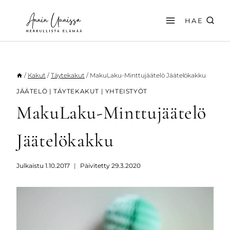
Siirry
sisältöön
HAE
/
Kakut
/
Täytekakut
/
MakuLaku-Minttujäätelö Jäätelökakku
JÄÄTELÖ
|
TÄYTEKAKUT
|
YHTEISTYÖT
MakuLaku-Minttujäätelö
Jäätelökakku
Julkaistu
1.10.2017
Päivitetty
29.3.2020