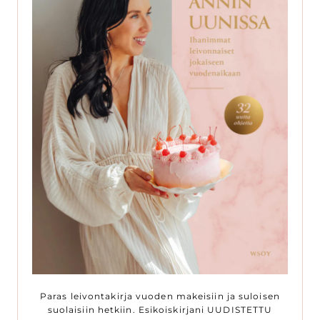
Paras leivontakirja vuoden makeisiin ja suloisen
suolaisiin hetkiin. Esikoiskirjani UUDISTETTU