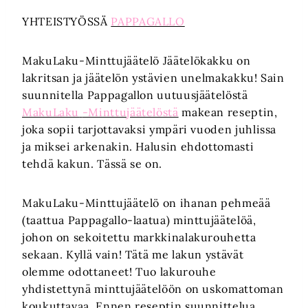
YHTEISTYÖSSÄ
PAPPAGALLO
MakuLaku-Minttujäätelö Jäätelökakku on
lakritsan ja jäätelön ystävien unelmakakku! Sain
suunnitella Pappagallon uutuusjäätelöstä
MakuLaku
-Minttujäätelöstä
makean reseptin,
joka sopii tarjottavaksi ympäri vuoden juhlissa
ja miksei arkenakin. Halusin ehdottomasti
tehdä kakun. Tässä se on.
MakuLaku-Minttujäätelö on ihanan pehmeää
(taattua Pappagallo-laatua) minttujäätelöä,
johon on sekoitettu markkinalakurouhetta
sekaan. Kyllä vain! Tätä me lakun ystävät
olemme odottaneet! Tuo lakurouhe
yhdistettynä minttujäätelöön on uskomattoman
koukuttavaa. Ennen reseptin suunnittelua