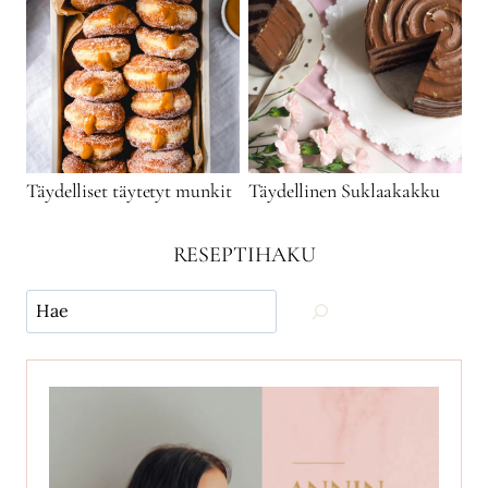
Täydelliset täytetyt munkit
Täydellinen Suklaakakku
RESEPTIHAKU
Käytä
hakua
ja
etsi
reseptejä