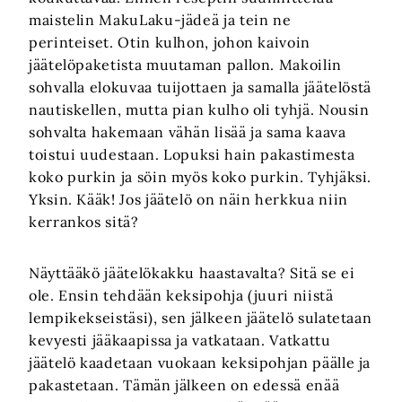
maistelin MakuLaku-jädeä ja tein ne
perinteiset. Otin kulhon, johon kaivoin
jäätelöpaketista muutaman pallon. Makoilin
sohvalla elokuvaa tuijottaen ja samalla jäätelöstä
nautiskellen, mutta pian kulho oli tyhjä. Nousin
sohvalta hakemaan vähän lisää ja sama kaava
toistui uudestaan. Lopuksi hain pakastimesta
koko purkin ja söin myös koko purkin. Tyhjäksi.
Yksin. Kääk! Jos jäätelö on näin herkkua niin
kerrankos sitä?
Näyttääkö jäätelökakku haastavalta? Sitä se ei
ole. Ensin tehdään keksipohja (juuri niistä
lempikekseistäsi), sen jälkeen jäätelö sulatetaan
kevyesti jääkaapissa ja vatkataan. Vatkattu
jäätelö kaadetaan vuokaan keksipohjan päälle ja
pakastetaan. Tämän jälkeen on edessä enää