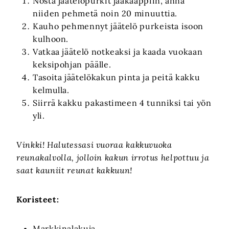
Nosta jäätelöpurkit jääkaappiin, anna
niiden pehmetä noin 20 minuuttia.
Kauho pehmennyt jäätelö purkeista isoon
kulhoon.
Vatkaa jäätelö notkeaksi ja kaada vuokaan
keksipohjan päälle.
Tasoita jäätelökakun pinta ja peitä kakku
kelmulla.
Siirrä kakku pakastimeen 4 tunniksi tai yön
yli.
Vinkki! Halutessasi vuoraa kakkuvuoka
reunakalvolla, jolloin kakun irrotus helpottuu ja
saat kauniit reunat kakkuun!
Koristeet:
Markkinalakuja