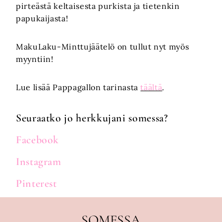
pirteästä keltaisesta purkista ja tietenkin
papukaijasta!
MakuLaku-Minttujäätelö on tullut nyt myös
myyntiin!
Lue lisää Pappagallon tarinasta
täältä
.
Seuraatko jo herkkujani somessa?
Facebook
Instagram
Pinterest
SOMESSA