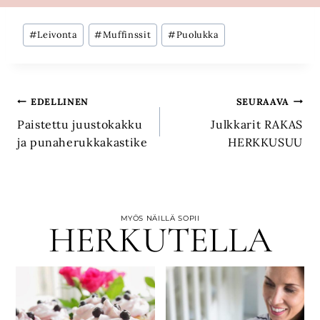
Avainsanat:
#
Leivonta
#
Muffinssit
#
Puolukka
Artikkelien
EDELLINEN
SEURAAVA
Paistettu juustokakku
Julkkarit RAKAS
selaus
ja punaherukkakastike
HERKKUSUU
MYÖS NÄILLÄ SOPII
HERKUTELLA