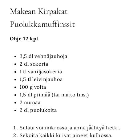
Makean Kirpakat
Puolukkamuffinssit
Ohje 12 kpl
3,5 dl vehnäjauhoja
2 dl sokeria
1 tl vaniljasokeria
1,5 tl leivinjauhoa
100 g voita
1,5 dl piimää (tai maito tms.)
2 munaa
2 dl puolukoita
Sulata voi mikrossa ja anna jäähtyä hetki.
Sekoita kaikki kuivat aineet kulhossa.