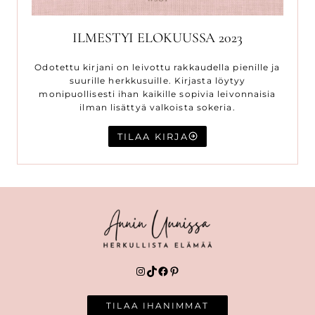
ILMESTYI ELOKUUSSA 2023
Odotettu kirjani on leivottu rakkaudella pienille ja
suurille herkkusuille. Kirjasta löytyy
monipuollisesti ihan kaikille sopivia leivonnaisia
ilman lisättyä valkoista sokeria.
TILAA KIRJA
Instagram
TikTok
Facebook
Pinterest
TILAA IHANIMMAT