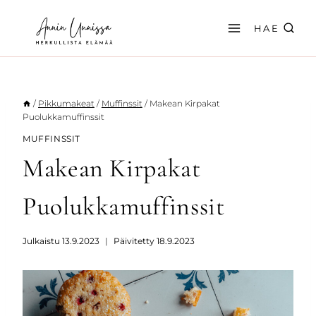
Siirry
sisältöön
HAE
/
Pikkumakeat
/
Muffinssit
/
Makean Kirpakat
Puolukkamuffinssit
MUFFINSSIT
Makean Kirpakat
Puolukkamuffinssit
Julkaistu
13.9.2023
Päivitetty
18.9.2023