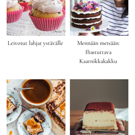
Leivotut lahjat ystävälle
Mennään metsään:
Ihastuttava
Kaarnikkakakku