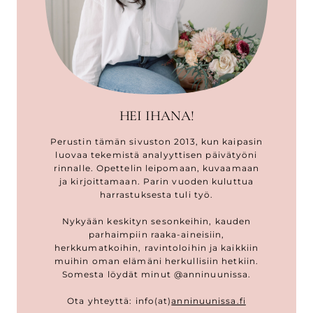
HEI IHANA!
Perustin tämän sivuston 2013, kun kaipasin
luovaa tekemistä analyyttisen päivätyöni
rinnalle. Opettelin leipomaan, kuvaamaan
ja kirjoittamaan. Parin vuoden kuluttua
harrastuksesta tuli työ.
Nykyään keskityn sesonkeihin, kauden
parhaimpiin raaka-aineisiin,
herkkumatkoihin, ravintoloihin ja kaikkiin
muihin oman elämäni herkullisiin hetkiin.
Somesta löydät minut @anninuunissa.
Ota yhteyttä: info(at)
anninuunissa.fi