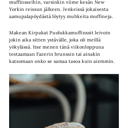
muffinsseihin, varsinkin viime kesän New
Yorkin reissun jälkeen. Jenkeissä jokaisesta
aamupalapöydästä löytyy muhkeita muffineja.
Makean Kirpakat Puolukkamuffinssit leivoin
jokin aika sitten ystävälle, joka oli meillä
yökylässä. Itse menen tänä viikonloppuna
testaamaan Fazerin brunssin tai ainakin
katsomaan onko se samaa tasoa kuin aiemmin.