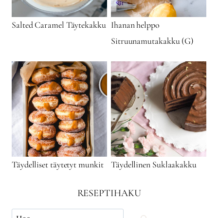
Salted Caramel Täytekakku
Ihanan helppo
Sitruunamutakakku (G)
Täydelliset täytetyt munkit
Täydellinen Suklaakakku
RESEPTIHAKU
Käytä