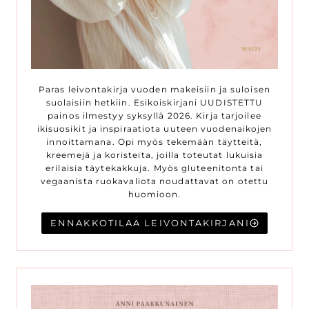
Paras leivontakirja vuoden makeisiin ja suloisen
suolaisiin hetkiin. Esikoiskirjani UUDISTETTU
painos ilmestyy syksyllä 2026. Kirja tarjoilee
ikisuosikit ja inspiraatiota uuteen vuodenaikojen
innoittamana. Opi myös tekemään täytteitä,
kreemejä ja koristeita, joilla toteutat lukuisia
erilaisia täytekakkuja. Myös gluteenitonta tai
vegaanista ruokavaliota noudattavat on otettu
huomioon.
ENNAKKOTILAA LEIVONTAKIRJANI