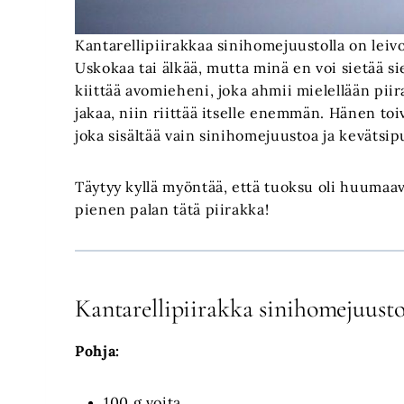
Kantarellipiirakkaa sinihomejuustolla on leivo
Uskokaa tai älkää, mutta minä en voi sietää sie
kiittää avomieheni, joka ahmii mielellään piir
jakaa, niin riittää itselle enemmän. Hänen toi
joka sisältää vain sinihomejuustoa ja kevätsipu
Täytyy kyllä myöntää, että tuoksu oli huumaav
pienen palan tätä piirakka!
Kantarellipiirakka sinihomejuusto
Pohja:
100 g voita