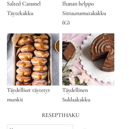
Salted Caramel
Ihanan helppo
Täytekakku
Sitruunamutakakku
(G)
Täydelliset täytetyt
Täydellinen
munkit
Suklaakakku
RESEPTIHAKU
Käytä