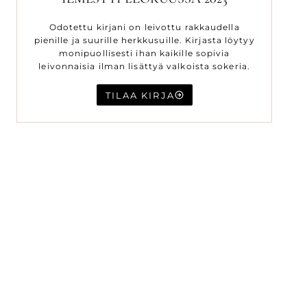
Odotettu kirjani on leivottu rakkaudella
pienille ja suurille herkkusuille. Kirjasta löytyy
monipuollisesti ihan kaikille sopivia
leivonnaisia ilman lisättyä valkoista sokeria.
TILAA KIRJA