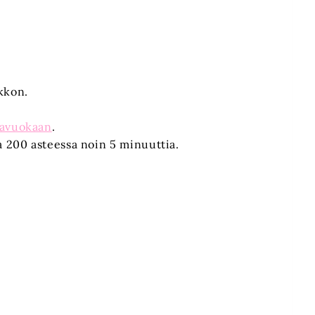
kkon.
kavuokaan
.
a 200 asteessa noin 5 minuuttia.