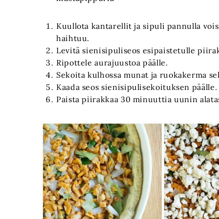
Kuullota kantarellit ja sipuli pannulla vois
haihtuu.
Levitä sienisipuliseos esipaistetulle piira
Ripottele aurajuustoa päälle.
Sekoita kulhossa munat ja ruokakerma se
Kaada seos sienisipulisekoituksen päälle.
Paista piirakkaa 30 minuuttia uunin alata