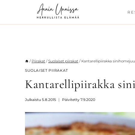
Siirry
sisältöön
RE
/
Piirakat
/
Suolaiset piirakat
/
Kantarellipiirakka sinihomejuu
SUOLAISET PIIRAKAT
Kantarellipiirakka sin
Julkaistu
5.8.2015
Päivitetty
7.9.2020