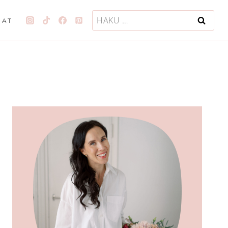
Haku:
JAT