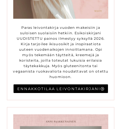
Paras leivontakirja vuoden makeisiin ja
suloisen suolaisiin hetkiin. Esikoiskirjani
UUDISTETTU painos ilmestyy syksyllä 2026.
Kirja tarjoilee ikisuosikit ja inspiraatiota
uuteen vuodenaikojen innoittamana. Opi
myös tekemään täytteitä, kreemejä ja
koristeita, joilla toteutat lukuisia erilaisia
täytekakkuja. Myös gluteenitonta tai
vegaanista ruokavaliota noudattavat on otettu
huomioon.
ENNAKKOTILAA LEIVONTAKIRJANI