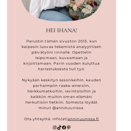
HEI IHANA!
Perustin tämän sivuston 2013, kun
kaipasin luovaa tekemistä analyyttisen
päivätyöni rinnalle. Opettelin
leipomaan, kuvaamaan ja
kirjoittamaan. Parin vuoden kuluttua
harrastuksesta tuli työ.
Nykyään keskityn sesonkeihin, kauden
parhaimpiin raaka-aineisiin,
herkkumatkoihin, ravintoloihin ja
kaikkiin muihin oman elämäni
herkullisiin hetkiin. Somesta löydät
minut @anninuunissa.
Ota yhteyttä: info(at)
anninuunissa.fi
Instagram
TikTok
Facebook
Pinterest