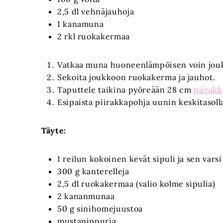
2,5 dl vehnäjauhoja
1 kanamuna
2 rkl ruokakermaa
Vatkaa muna huoneenlämpöisen voin jou
Sekoita joukkoon ruokakerma ja jauhot.
Taputtele taikina pyöreään 28 cm
piirak
Esipaista piirakkapohja uunin keskitasoll
Täyte:
1 reilun kokoinen kevät sipuli ja sen varsi
300 g kanterelleja
2,5 dl ruokakermaa (valio kolme sipulia)
2 kananmunaa
50 g sinihomejuustoa
mustapippuria