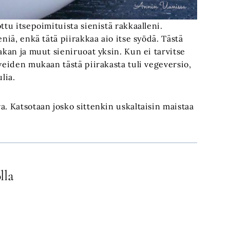
ttu itsepoimituista sienistä rakkaalleni.
niä, enkä tätä piirakkaa aio itse syödä. Tästä
akan ja muut sieniruoat yksin. Kun ei tarvitse
veiden mukaan tästä piirakasta tuli vegeversio,
lia.
a. Katsotaan josko sittenkin uskaltaisin maistaa
lla