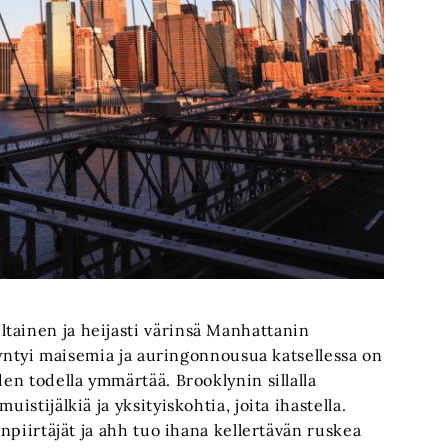
tainen ja heijasti värinsä Manhattanin
a syntyi maisemia ja auringonnousua katsellessa on
den todella ymmärtää. Brooklynin sillalla
istijälkiä ja yksityiskohtia, joita ihastella.
enpiirtäjät ja ahh tuo ihana kellertävän ruskea