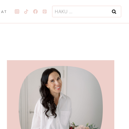
Haku:
JAT