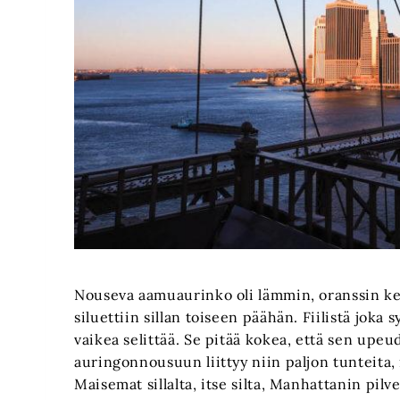
Nouseva aamuaurinko oli lämmin, oranssin kel
siluettiin sillan toiseen päähän. Fiilistä jok
vaikea selittää. Se pitää kokea, että sen upeu
auringonnousuun liittyy niin paljon tunteita, mu
Maisemat sillalta, itse silta, Manhattanin pilv