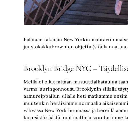
Palataan takaisin New Yorkin mahtaviin mai
juustokakkubrownien ohjetta (sitä kannattaa 
Brooklyn Bridge NYC – Täydellise
Meillä ei ollut mitään minuuttiaikataulua taann
varma, auringonnousu Brooklynin sillalla täy
aamureippailun sillalle heti matkamme ensimm
muutenkin heräisimme normaalia aikaisemmin
vahvassa New York huumassa ja hereillä aamul
kirpeästä säästä huolimatta ja suuntasimme ko