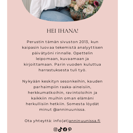
HEI IHANA!
Perustin tämän sivuston 2013, kun
kaipasin luovaa tekemistä analyyttisen
päivätyöni rinnalle. Opettelin
leipomaan, kuvaamaan ja
kirjoittamaan. Parin vuoden kuluttua
harrastuksesta tuli työ.
Nykyään keskityn sesonkeihin, kauden
parhaimpiin raaka-aineisiin,
herkkumatkoihin, ravintoloihin ja
kaikkiin muihin oman elämäni
herkullisiin hetkiin. Somesta löydät
minut @anninuunissa.
Ota yhteyttä: info(at)
anninuunissa.fi
Instagram
TikTok
Facebook
Pinterest