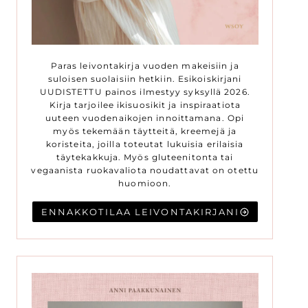
Paras leivontakirja vuoden makeisiin ja
suloisen suolaisiin hetkiin. Esikoiskirjani
UUDISTETTU painos ilmestyy syksyllä 2026.
Kirja tarjoilee ikisuosikit ja inspiraatiota
uuteen vuodenaikojen innoittamana. Opi
myös tekemään täytteitä, kreemejä ja
koristeita, joilla toteutat lukuisia erilaisia
täytekakkuja. Myös gluteenitonta tai
vegaanista ruokavaliota noudattavat on otettu
huomioon.
ENNAKKOTILAA LEIVONTAKIRJANI