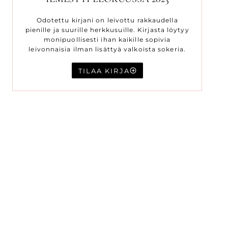
Odotettu kirjani on leivottu rakkaudella
pienille ja suurille herkkusuille. Kirjasta löytyy
monipuollisesti ihan kaikille sopivia
leivonnaisia ilman lisättyä valkoista sokeria.
TILAA KIRJA