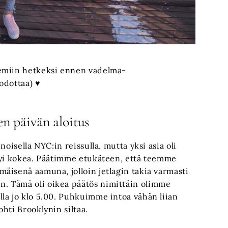
semiin hetkeksi ennen vadelma-
odottaa) ♥
n päivän aloitus
oisella NYC:in reissulla, mutta yksi asia oli
tyi kokea. Päätimme etukäteen, että teemme
äisenä aamuna, jolloin jetlagin takia varmasti
. Tämä oli oikea päätös nimittäin olimme
la jo klo 5.00. Puhkuimme intoa vähän liian
hti Brooklynin siltaa.