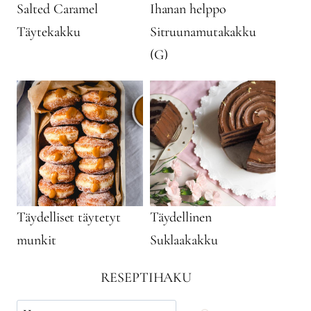
Salted Caramel
Ihanan helppo
Täytekakku
Sitruunamutakakku
(G)
Täydelliset täytetyt
Täydellinen
munkit
Suklaakakku
RESEPTIHAKU
Käytä