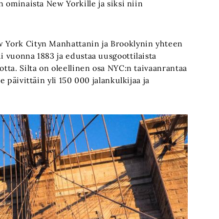
n ominaista New Yorkille ja siksi niin
ew York Cityn Manhattanin ja Brooklynin yhteen
ui vuonna 1883 ja edustaa uusgoottilaista
otta. Silta on oleellinen osa NYC:n taivaanrantaa
e päivittäin yli 150 000 jalankulkijaa ja