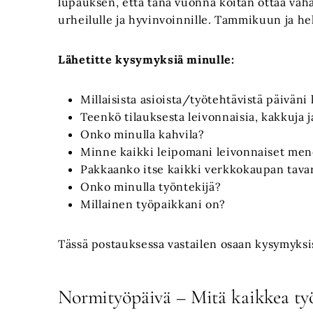
lupauksen, että tänä vuonna koitan ottaa vähä
urheilulle ja hyvinvoinnille. Tammikuun ja h
Lähetitte kysymyksiä minulle:
Millaisista asioista/työtehtävistä päiväni
Teenkö tilauksesta leivonnaisia, kakkuja 
Onko minulla kahvila?
Minne kaikki leipomani leivonnaiset men
Pakkaanko itse kaikki verkkokaupan tava
Onko minulla työntekijä?
Millainen työpaikkani on?
Tässä postauksessa vastailen osaan kysymyksi
Normityöpäivä – Mitä kaikkea ty