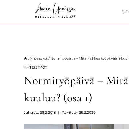
Siirry
sisältöön
RE
/
Yhteistyöt
/
Normityöpäivä – Mitä kaikkea työpäivääni kuulu
YHTEISTYÖT
Normityöpäivä – Mitä
kuuluu? (osa 1)
Julkaistu
28.2.2018
Päivitetty
29.3.2020