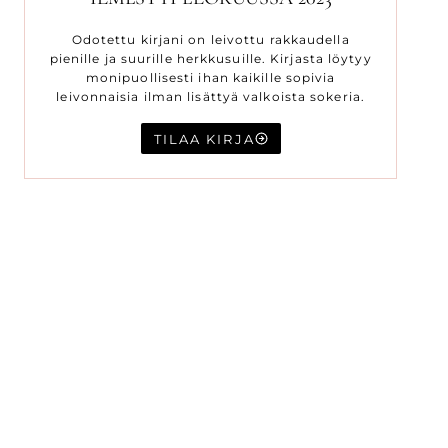
Odotettu kirjani on leivottu rakkaudella
pienille ja suurille herkkusuille. Kirjasta löytyy
monipuollisesti ihan kaikille sopivia
leivonnaisia ilman lisättyä valkoista sokeria.
TILAA KIRJA