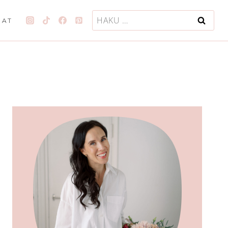
Haku:
JAT