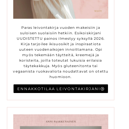
Paras leivontakirja vuoden makeisiin ja
suloisen suolaisiin hetkiin. Esikoiskirjani
UUDISTETTU painos ilmestyy syksyllä 2026.
Kirja tarjoilee ikisuosikit ja inspiraatiota
uuteen vuodenaikojen innoittamana. Opi
myös tekemään täytteitä, kreemejä ja
koristeita, joilla toteutat lukuisia erilaisia
täytekakkuja. Myös gluteenitonta tai
vegaanista ruokavaliota noudattavat on otettu
huomioon.
ENNAKKOTILAA LEIVONTAKIRJANI