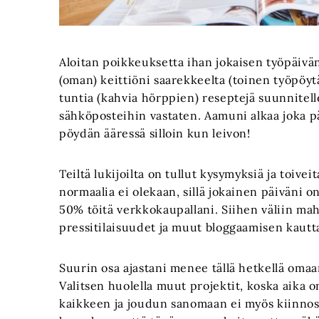
Aloitan poikkeuksetta ihan jokaisen työpäiväni
(oman) keittiöni saarekkeelta (toinen työpöyt
tuntia (kahvia hörppien) reseptejä suunnitell
sähköposteihin vastaten. Aamuni alkaa joka pä
pöydän ääressä silloin kun leivon!
Teiltä lukijoilta on tullut kysymyksiä ja toive
normaalia ei olekaan, sillä jokainen päiväni on
50% töitä verkkokaupallani. Siihen väliin mah
pressitilaisuudet ja muut bloggaamisen kautta
Suurin osa ajastani menee tällä hetkellä omaa
Valitsen huolella muut projektit, koska aika on r
kaikkeen ja joudun sanomaan ei myös kiinnost