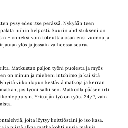
etten pysy edes itse perässä. Nykyään teen
 palata niihin helposti. Suurin ahdistukseni on
sin – onneksi voin toteuttaa osan ensi vuonna ja
irjataan ylös ja jossain vaiheessa seuraa
ilta. Matkustan paljon työni puolesta ja myös
inen on minun ja mieheni intohimo ja kai sitä
lyhyitä viikonlopun kestäviä matkoja ja kerran
an, jos työni sallii sen. Matkoilla pääsen irti
iikonloppuisin. Yrittäjän työ on työtä 24/7, vain
mistä.
talehtiä, joita löytyy keittiöstäni jo iso kasa.
ta ja niistä alkaa matka kohti uusia makuja.