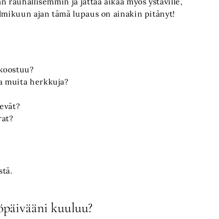
n rauhallisemmin ja jättää aikaa myös ystäville,
elmikuun ajan tämä lupaus on ainakin pitänyt!
 koostuu?
ja muita herkkuja?
evät?
rat?
stä.
öpäivääni kuuluu?