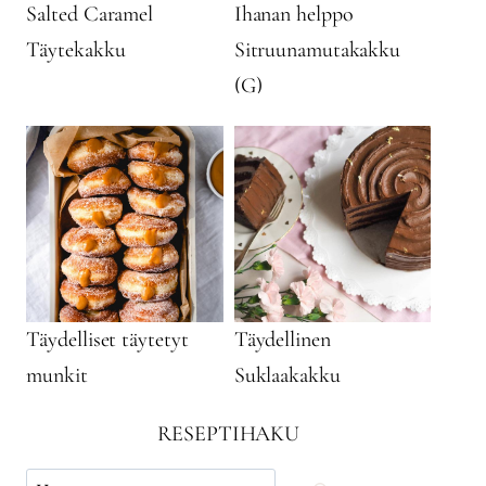
Salted Caramel
Ihanan helppo
Täytekakku
Sitruunamutakakku
(G)
Täydelliset täytetyt
Täydellinen
munkit
Suklaakakku
RESEPTIHAKU
Käytä