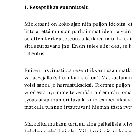
1. Reseptiikan suunnittelu
Mielessäni on koko ajan niin paljon ideoita, 
listoja, että muistan parhaimmat ideat ja voin
se etten kerkeä toteuttaa kaikkea mitä haluai
sitä seuraavana jne. Ensin tulee siis idea, se k
toteutus.
Eniten inspiraatiota reseptiikkaan saan matko
vapaa-ajalla (silloin kun sitä on). Matkustam
voisi sanoa jo harrastukseksi. Teemme paljon 
vuodessa pyrimme tekemään pidemmän lomamatk
työasioista ihan eri tavalla kuin esimerkiksi v
matkalla tunnen irtautuvani hieman tästä ryt
Matkoilta mukaan tarttuu aina paikallisia leivon
Lehden kielellä ei ole väliä. Inspiroidun kuvis