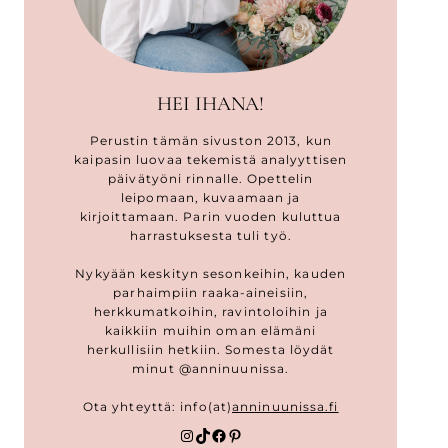
HEI IHANA!
Perustin tämän sivuston 2013, kun
kaipasin luovaa tekemistä analyyttisen
päivätyöni rinnalle. Opettelin
leipomaan, kuvaamaan ja
kirjoittamaan. Parin vuoden kuluttua
harrastuksesta tuli työ.
Nykyään keskityn sesonkeihin, kauden
parhaimpiin raaka-aineisiin,
herkkumatkoihin, ravintoloihin ja
kaikkiin muihin oman elämäni
herkullisiin hetkiin. Somesta löydät
minut @anninuunissa.
Ota yhteyttä: info(at)
anninuunissa.fi
Instagram
TikTok
Facebook
Pinterest