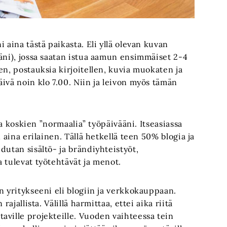
 aina tästä paikasta. Eli yllä olevan kuvan
äni), jossa saatan istua aamun ensimmäiset 2-4
en, postauksia kirjoitellen, kuvia muokaten ja
ivä noin klo 7.00. Niin ja leivon myös tämän
ita koskien ”normaalia” työpäivääni. Itseasiassa
 aina erilainen. Tällä hetkellä teen 50% blogia ja
dutan sisältö- ja brändiyhteistyöt,
 tulevat työtehtävät ja menot.
n yritykseeni eli blogiin ja verkkokauppaan.
ajallista. Välillä harmittaa, ettei aika riitä
aville projekteille. Vuoden vaihteessa tein