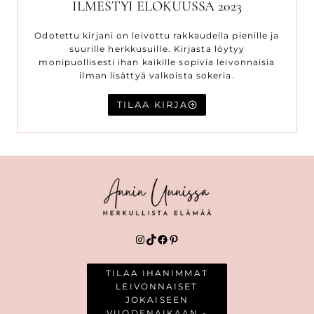
ILMESTYI ELOKUUSSA 2023
Odotettu kirjani on leivottu rakkaudella pienille ja
suurille herkkusuille. Kirjasta löytyy
monipuollisesti ihan kaikille sopivia leivonnaisia
ilman lisättyä valkoista sokeria.
TILAA KIRJA
Instagram
TikTok
Facebook
Pinterest
TILAA IHANIMMAT
LEIVONNAISET
JOKAISEEN
VUODENAIKAAN -