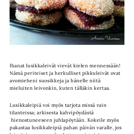
Ihanat lusikkaleivät vievät kielen mennessään!
Nämä periteiset ja herkulliset pikkuleivät ovat
avomieheni suosikkeja ja hänelle niitä
mieluiten leivonkin, kuten tälläkin kertaa.
Lusikkaleipiä voi myös tarjota missä vain
tilanteissa; arkisesta kahvipöydästä
hienostuneeseen juhlapöytään. Kokeile myös
pakastaa lusikkaleipiä pahan päivän varalle, jos