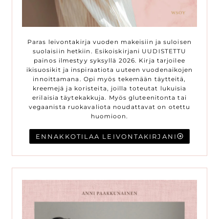
Paras leivontakirja vuoden makeisiin ja suloisen
suolaisiin hetkiin. Esikoiskirjani UUDISTETTU
painos ilmestyy syksyllä 2026. Kirja tarjoilee
ikisuosikit ja inspiraatiota uuteen vuodenaikojen
innoittamana. Opi myös tekemään täytteitä,
kreemejä ja koristeita, joilla toteutat lukuisia
erilaisia täytekakkuja. Myös gluteenitonta tai
vegaanista ruokavaliota noudattavat on otettu
huomioon.
ENNAKKOTILAA LEIVONTAKIRJANI