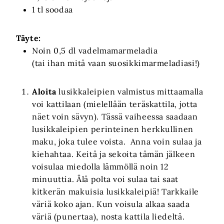
1 tl soodaa
Täyte:
Noin 0,5 dl vadelmamarmeladia
(tai ihan mitä vaan suosikkimarmeladiasi!)
Aloita
lusikkaleipien valmistus mittaamalla
voi kattilaan (mielellään teräskattila, jotta
näet voin sävyn). Tässä vaiheessa saadaan
lusikkaleipien perinteinen herkkullinen
maku, joka tulee voista. Anna voin sulaa ja
kiehahtaa. Keitä ja sekoita tämän jälkeen
voisulaa miedolla lämmöllä noin 12
minuuttia. Älä polta voi sulaa tai saat
kitkerän makuisia lusikkaleipiä! Tarkkaile
väriä koko ajan. Kun voisula alkaa saada
väriä (punertaa), nosta kattila liedeltä.