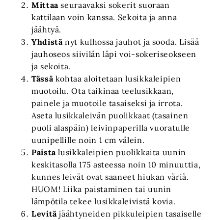
Mittaa
seuraavaksi sokerit suoraan
kattilaan voin kanssa. Sekoita ja anna
jäähtyä.
Yhdistä
nyt kulhossa jauhot ja sooda. Lisää
jauhoseos siivilän läpi voi-sokeriseokseen
ja sekoita.
Tässä
kohtaa aloitetaan lusikkaleipien
muotoilu. Ota taikinaa teelusikkaan,
painele ja muotoile tasaiseksi ja irrota.
Aseta lusikkaleivän puolikkaat (tasainen
puoli alaspäin) leivinpaperilla vuoratulle
uunipellille noin 1 cm välein.
Paista
lusikkaleipien puolikkaita uunin
keskitasolla 175 asteessa noin 10 minuuttia,
kunnes leivät ovat saaneet hiukan väriä.
HUOM! Liika paistaminen tai uunin
lämpötila tekee lusikkaleivistä kovia.
Levitä
jäähtyneiden pikkuleipien tasaiselle