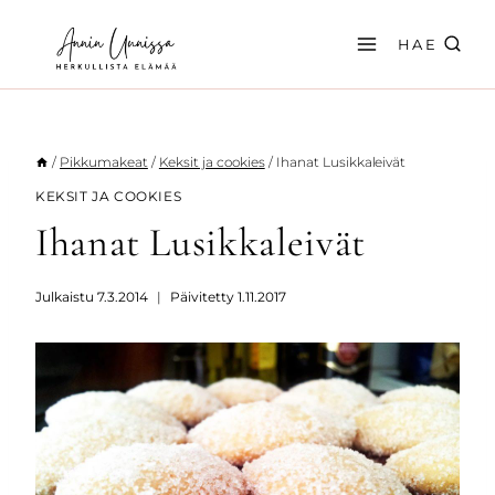
Siirry
sisältöön
HAE
/
Pikkumakeat
/
Keksit ja cookies
/
Ihanat Lusikkaleivät
KEKSIT JA COOKIES
Ihanat Lusikkaleivät
Julkaistu
7.3.2014
Päivitetty
1.11.2017