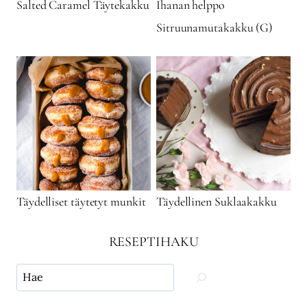
Salted Caramel Täytekakku
Ihanan helppo
Sitruunamutakakku (G)
Täydelliset täytetyt munkit
Täydellinen Suklaakakku
RESEPTIHAKU
Käytä
hakua
ja