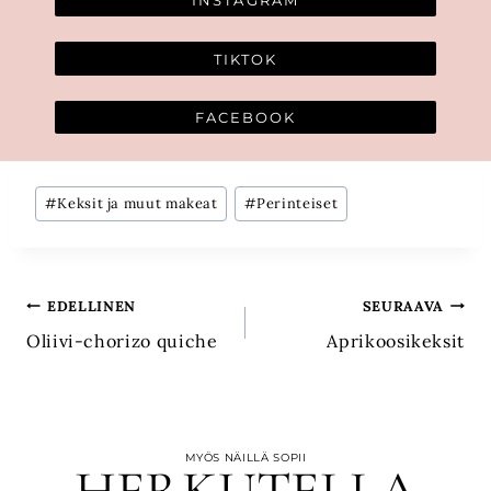
INSTAGRAM
TIKTOK
FACEBOOK
Avainsanat:
#
Keksit ja muut makeat
#
Perinteiset
Artikkelien
EDELLINEN
SEURAAVA
Oliivi-chorizo quiche
Aprikoosikeksit
selaus
MYÖS NÄILLÄ SOPII
HERKUTELLA