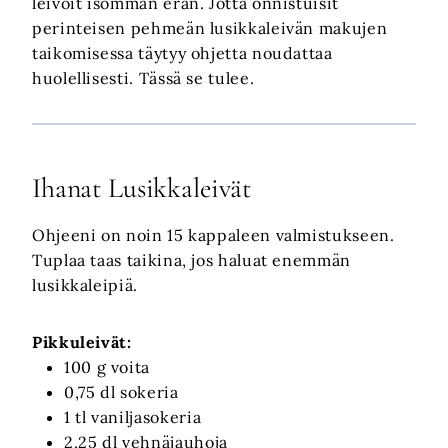
leivoit isomman erän. Jotta onnistuisit
perinteisen pehmeän lusikkaleivän makujen
taikomisessa täytyy ohjetta noudattaa
huolellisesti. Tässä se tulee.
Ihanat Lusikkaleivät
Ohjeeni on noin 15 kappaleen valmistukseen.
Tuplaa taas taikina, jos haluat enemmän
lusikkaleipiä.
Pikkuleivät:
100 g voita
0,75 dl sokeria
1 tl vaniljasokeria
2,25 dl vehnäjauhoja