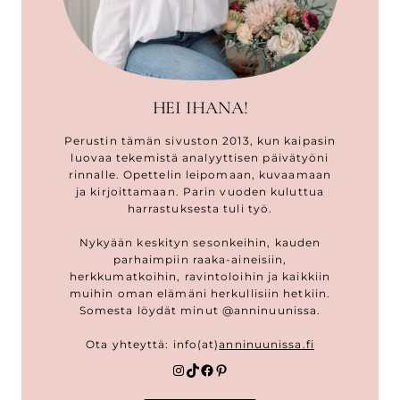
HEI IHANA!
Perustin tämän sivuston 2013, kun kaipasin
luovaa tekemistä analyyttisen päivätyöni
rinnalle. Opettelin leipomaan, kuvaamaan
ja kirjoittamaan. Parin vuoden kuluttua
harrastuksesta tuli työ.
Nykyään keskityn sesonkeihin, kauden
parhaimpiin raaka-aineisiin,
herkkumatkoihin, ravintoloihin ja kaikkiin
muihin oman elämäni herkullisiin hetkiin.
Somesta löydät minut @anninuunissa.
Ota yhteyttä: info(at)
anninuunissa.fi
Instagram
TikTok
Facebook
Pinterest