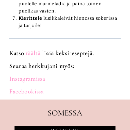
puolelle marmeladia ja paina toinen
puolikas vasten.
Kierittele
lusikkaleivät hienossa sokerissa
ja tarjoile!
Katso
täältä
lisää keksireseptejä.
Seuraa herkkujani myös:
Instagramissa
Facebookissa
SOMESSA