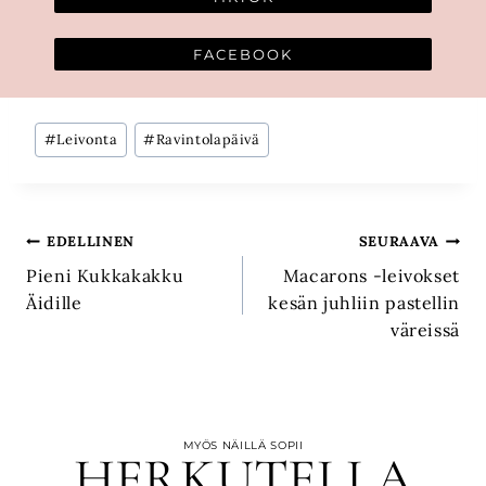
FACEBOOK
Avainsanat:
#
Leivonta
#
Ravintolapäivä
Artikkelien
EDELLINEN
SEURAAVA
Pieni Kukkakakku
Macarons -leivokset
selaus
Äidille
kesän juhliin pastellin
väreissä
MYÖS NÄILLÄ SOPII
HERKUTELLA