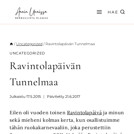
Siirry
sisältöön
HAE
/
Uncategorized
/
Ravintolapäivän Tunnelmaa
UNCATEGORIZED
Ravintolapäivän
Tunnelmaa
Julkaistu
17.5.2015
Päivitetty
21.6.2017
Eilen oli vuoden toinen
Ravintolapäivä
ja minun
sekä mieheni kolmas kerta, kun osallistuimme
tähän ruokakarnevaaliin, joka perustettiin