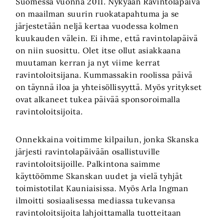
Suomessa vuonna 2011. Nykyään Ravintolapäivä
on maailman suurin ruokatapahtuma ja se
järjestetään neljä kertaa vuodessa kolmen
kuukauden välein. Ei ihme, että ravintolapäivä
on niin suosittu. Olet itse ollut asiakkaana
muutaman kerran ja nyt viime kerrat
ravintoloitsijana. Kummassakin roolissa päivä
on täynnä iloa ja yhteisöllisyyttä. Myös yritykset
ovat alkaneet tukea päivää sponsoroimalla
ravintoloitsijoita.
Onnekkaina voitimme kilpailun, jonka Skanska
järjesti ravintolapäivään osallistuville
ravintoloitsijoille. Palkintona saimme
käyttöömme Skanskan uudet ja vielä tyhjät
toimistotilat Kauniaisissa. Myös Arla Ingman
ilmoitti sosiaalisessa mediassa tukevansa
ravintoloitsijoita lahjoittamalla tuotteitaan