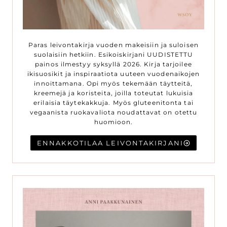
Paras leivontakirja vuoden makeisiin ja suloisen
suolaisiin hetkiin. Esikoiskirjani UUDISTETTU
painos ilmestyy syksyllä 2026. Kirja tarjoilee
ikisuosikit ja inspiraatiota uuteen vuodenaikojen
innoittamana. Opi myös tekemään täytteitä,
kreemejä ja koristeita, joilla toteutat lukuisia
erilaisia täytekakkuja. Myös gluteenitonta tai
vegaanista ruokavaliota noudattavat on otettu
huomioon.
ENNAKKOTILAA LEIVONTAKIRJANI