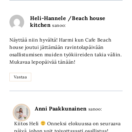
Heli-Hannele /Beach house
kitchen
sanoo:
Näyttää niin hyvältä! Harmi kun Cafe Beach
house joutui jättämään ravintolapäivään
osallistumisen muiden työkiireiden takia väliin.
Mukavaa lepopäivää tänään!
Vastaa
Anni Paakkunainen
sanoo:
Kiitos Heli
Onneksi elokuussa on seuraava
päivä, johon voit toivottavasti osallistua!