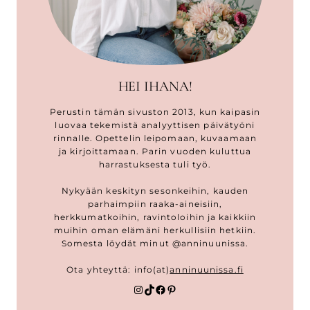
HEI IHANA!
Perustin tämän sivuston 2013, kun kaipasin
luovaa tekemistä analyyttisen päivätyöni
rinnalle. Opettelin leipomaan, kuvaamaan
ja kirjoittamaan. Parin vuoden kuluttua
harrastuksesta tuli työ.
Nykyään keskityn sesonkeihin, kauden
parhaimpiin raaka-aineisiin,
herkkumatkoihin, ravintoloihin ja kaikkiin
muihin oman elämäni herkullisiin hetkiin.
Somesta löydät minut @anninuunissa.
Ota yhteyttä: info(at)
anninuunissa.fi
Instagram
TikTok
Facebook
Pinterest