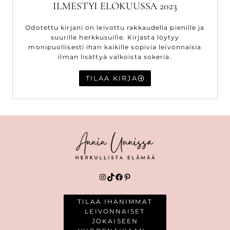
ILMESTYI ELOKUUSSA 2023
Odotettu kirjani on leivottu rakkaudella pienille ja
suurille herkkusuille. Kirjasta löytyy
monipuollisesti ihan kaikille sopivia leivonnaisia
ilman lisättyä valkoista sokeria.
TILAA KIRJA
Instagram
TikTok
Facebook
Pinterest
TILAA IHANIMMAT
LEIVONNAISET
JOKAISEEN