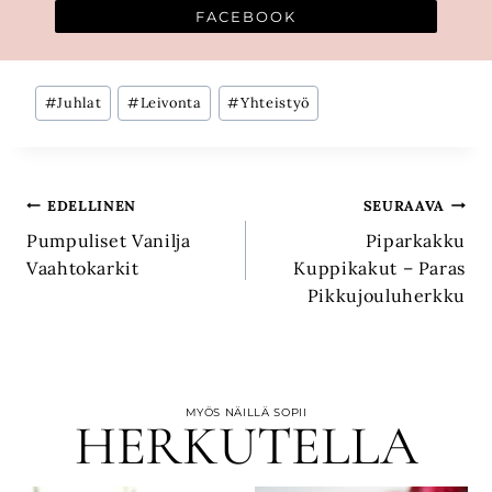
FACEBOOK
Avainsanat:
#
Juhlat
#
Leivonta
#
Yhteistyö
Artikkelien
EDELLINEN
SEURAAVA
Pumpuliset Vanilja
Piparkakku
selaus
Vaahtokarkit
Kuppikakut – Paras
Pikkujouluherkku
MYÖS NÄILLÄ SOPII
HERKUTELLA