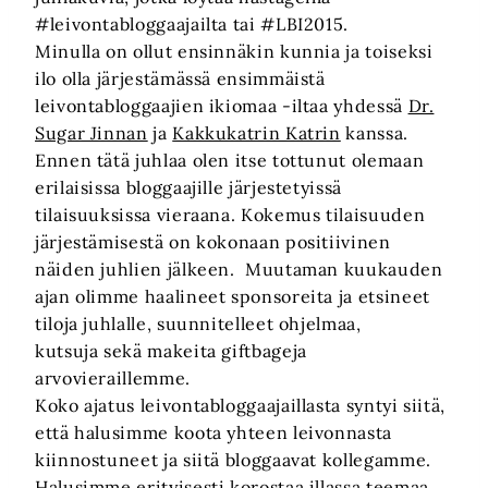
#leivontabloggaajailta tai #LBI2015.
Minulla on ollut ensinnäkin kunnia ja toiseksi
ilo olla järjestämässä ensimmäistä
leivontabloggaajien ikiomaa -iltaa yhdessä
Dr.
Sugar Jinnan
ja
Kakkukatrin Katrin
kanssa.
Ennen tätä juhlaa olen itse tottunut olemaan
erilaisissa bloggaajille järjestetyissä
tilaisuuksissa vieraana. Kokemus tilaisuuden
järjestämisestä on kokonaan positiivinen
näiden juhlien jälkeen. Muutaman kuukauden
ajan olimme haalineet sponsoreita ja etsineet
tiloja juhlalle, suunnitelleet ohjelmaa,
kutsuja sekä makeita giftbageja
arvovieraillemme.
Koko ajatus leivontabloggaajaillasta syntyi siitä,
että halusimme koota yhteen leivonnasta
kiinnostuneet ja siitä bloggaavat kollegamme.
Halusimme erityisesti korostaa illassa teemaa