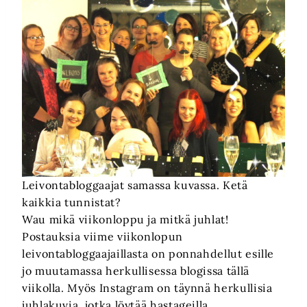
Leivontabloggaajat samassa kuvassa. Ketä
kaikkia tunnistat?
Wau mikä viikonloppu ja mitkä juhlat!
Postauksia viime viikonlopun
leivontabloggaajaillasta on ponnahdellut esille
jo muutamassa herkullisessa blogissa tällä
viikolla. Myös Instagram on täynnä herkullisia
juhlakuvia, jotka löytää hastageilla