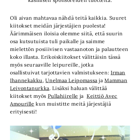
kasillisen sponsoreiden tuotteita.
Oli aivan mahtavaa nähdä teitä kaikkia. Suuret
kiitokset meidän järjestäjien puolesta!
Äärimmäisen iloisia olemme siitä, että suurin
osa kutsutuista tuli paikalle ja saimme
mielettön posiiivisen vastaanoton ja palautteen
koko illasta. Erikoiskiitokset välittäisin tässä
myös seuraaville leipureille, jotka
osallistuivat tarjottavien valmistukseen:
Irman
Ihannekakku
,
Unelmaa Leipomassa
ja
Mamman
Leivontanurkka
. Lisäksi haluan välittää
kiitokset myös
Pullahiirelle
ja
Keittiö Avec
Amourille
kun muistitte meitä järjestäjiä
erityisesti!