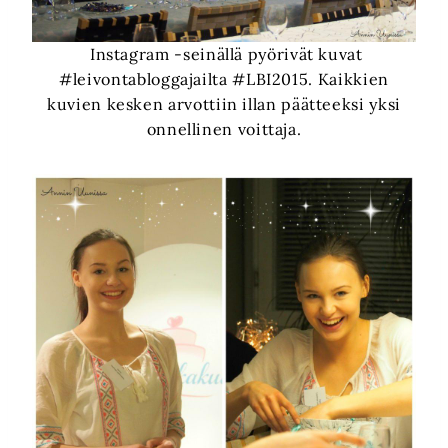
Instagram -seinällä pyörivät kuvat
#leivontabloggajailta #LBI2015. Kaikkien
kuvien kesken arvottiin illan päätteeksi yksi
onnellinen voittaja.