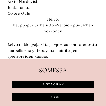
Arvid Nordqvist
Juhlahumua
Colore Oulu
Heirol
Kauppapuutarhaliitto -Varpion puutarhan
nokkonen
Leivontabloggaja -ilta ja -postaus on toteutettu
kaupallisena yhteistyönä mainittujen
sponsoreiden kanssa.
SOMESSA
INSTAGRAM
TIKTOK