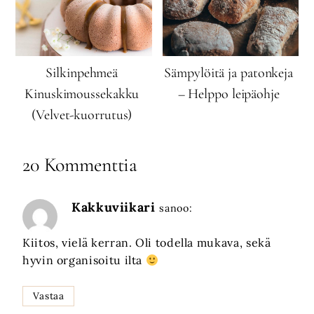
Silkinpehmeä
Sämpylöitä ja patonkeja
Kinuskimoussekakku
– Helppo leipäohje
(Velvet-kuorrutus)
20 Kommenttia
Kakkuviikari
sanoo:
Kiitos, vielä kerran. Oli todella mukava, sekä
hyvin organisoitu ilta
Vastaa