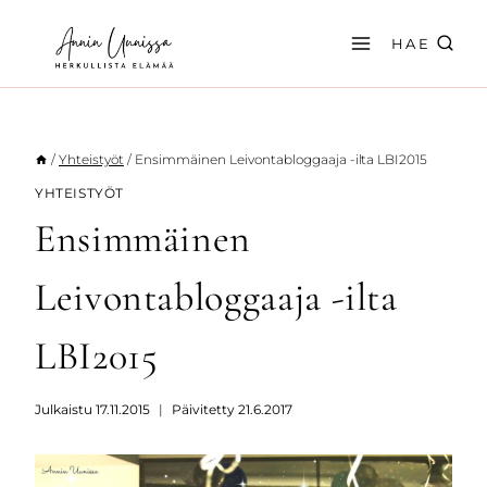
Siirry
sisältöön
HAE
/
Yhteistyöt
/
Ensimmäinen Leivontabloggaaja -ilta LBI2015
YHTEISTYÖT
Ensimmäinen
Leivontabloggaaja -ilta
LBI2015
Julkaistu
17.11.2015
Päivitetty
21.6.2017