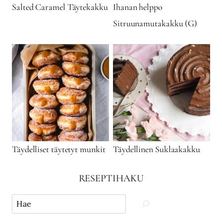
Salted Caramel Täytekakku
Ihanan helppo
Sitruunamutakakku (G)
Täydelliset täytetyt munkit
Täydellinen Suklaakakku
RESEPTIHAKU
Käytä
hakua