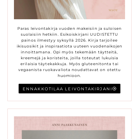
Paras leivontakirja vuoden makeisiin ja suloisen
suolaisiin hetkiin. Esikoiskirjani UUDISTETTU
painos ilmestyy syksyllä 2026. Kirja tarjoilee
ikisuosikit ja inspiraatiota uuteen vuodenaikojen
innoittamana. Opi myös tekemään täytteitä,
kreemejä ja koristeita, joilla toteutat lukuisia
erilaisia täytekakkuja. Myös gluteenitonta tai
vegaanista ruokavaliota noudattavat on otettu
huomioon.
ENNAKKOTILAA LEIVONTAKIRJANI