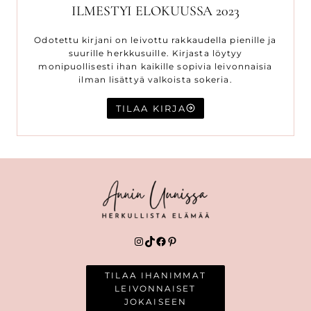
ILMESTYI ELOKUUSSA 2023
Odotettu kirjani on leivottu rakkaudella pienille ja
suurille herkkusuille. Kirjasta löytyy
monipuollisesti ihan kaikille sopivia leivonnaisia
ilman lisättyä valkoista sokeria.
TILAA KIRJA
Instagram
TikTok
Facebook
Pinterest
TILAA IHANIMMAT
LEIVONNAISET
JOKAISEEN