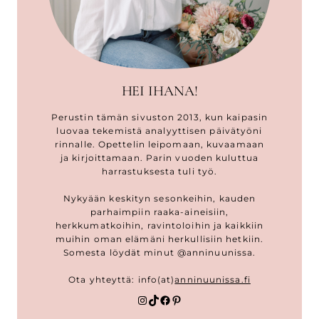
HEI IHANA!
Perustin tämän sivuston 2013, kun kaipasin
luovaa tekemistä analyyttisen päivätyöni
rinnalle. Opettelin leipomaan, kuvaamaan
ja kirjoittamaan. Parin vuoden kuluttua
harrastuksesta tuli työ.
Nykyään keskityn sesonkeihin, kauden
parhaimpiin raaka-aineisiin,
herkkumatkoihin, ravintoloihin ja kaikkiin
muihin oman elämäni herkullisiin hetkiin.
Somesta löydät minut @anninuunissa.
Ota yhteyttä: info(at)
anninuunissa.fi
Instagram
TikTok
Facebook
Pinterest