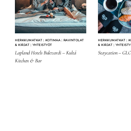
HERKKUMATKAT
|
KOTIMAA
|
RAVINTOLAT
HERKKUMATKAT
|
K
& KIRJAT
|
YHTEISTYÖT
& KIRJAT
|
YHTEIST
Lapland Hotels Bulevardi – Kultá
Staycation – GLO
Kitchen & Bar