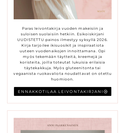
Paras leivontakirja vuoden makeisiin ja
suloisen suolaisiin hetkiin. Esikoiskirjani
UUDISTETTU painos ilmestyy syksyllä 2026.
Kirja tarjoilee ikisuosikit ja inspiraatiota
uuteen vuodenaikojen innoittamana. Opi
myös tekemään täytteitä, kreemejä ja
koristeita, joilla toteutat lukuisia erilaisia
täytekakkuja. Myös gluteenitonta tai
vegaanista ruokavaliota noudattavat on otettu
huomioon.
ENNAKKOTILAA LEIVONTAKIRJANI