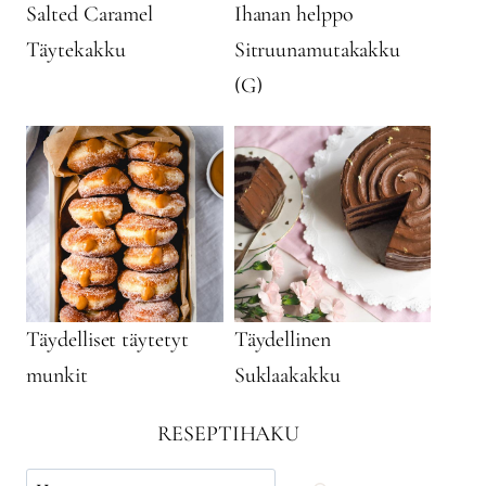
Salted Caramel
Ihanan helppo
Täytekakku
Sitruunamutakakku
(G)
Täydelliset täytetyt
Täydellinen
munkit
Suklaakakku
RESEPTIHAKU
Käytä