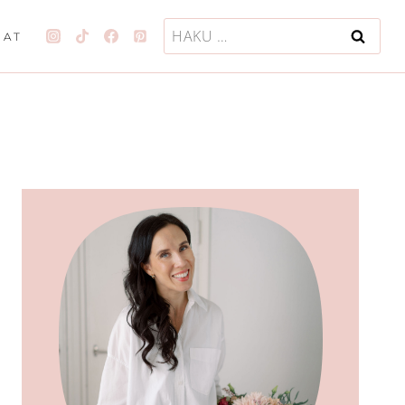
Haku:
JAT