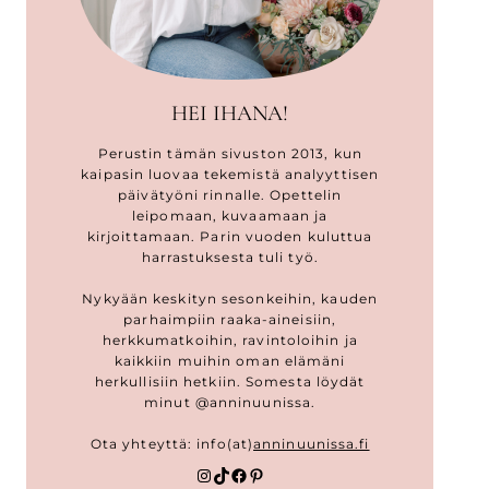
HEI IHANA!
Perustin tämän sivuston 2013, kun
kaipasin luovaa tekemistä analyyttisen
päivätyöni rinnalle. Opettelin
leipomaan, kuvaamaan ja
kirjoittamaan. Parin vuoden kuluttua
harrastuksesta tuli työ.
Nykyään keskityn sesonkeihin, kauden
parhaimpiin raaka-aineisiin,
herkkumatkoihin, ravintoloihin ja
kaikkiin muihin oman elämäni
herkullisiin hetkiin. Somesta löydät
minut @anninuunissa.
Ota yhteyttä: info(at)
anninuunissa.fi
Instagram
TikTok
Facebook
Pinterest