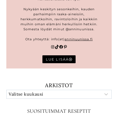
Nykyään keskityn sesonkeihin, kauden
parhaimpiin raaka-aineisiin,
herkkumatkoihin, ravintoloihin ja kaikkiin
muihin oman elämäni herkullisiin hetkiin.
Somesta löydät minut @anninuunissa.
Ota yhteyttä: info(at)
anninuunissa.fi
Instagram
TikTok
Facebook
Pinterest
LUE LISÄÄ
ARKISTOT
SUOSITUIMMAT RESEPTIT