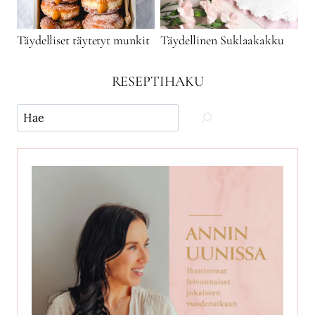
Täydelliset täytetyt munkit
Täydellinen Suklaakakku
RESEPTIHAKU
Käytä
hakua
ja
etsi
reseptejä