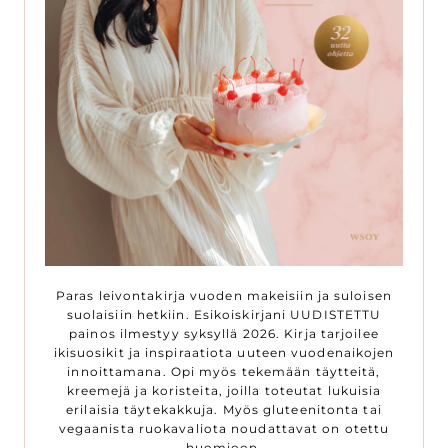
Paras leivontakirja vuoden makeisiin ja suloisen
suolaisiin hetkiin. Esikoiskirjani UUDISTETTU
painos ilmestyy syksyllä 2026. Kirja tarjoilee
ikisuosikit ja inspiraatiota uuteen vuodenaikojen
innoittamana. Opi myös tekemään täytteitä,
kreemejä ja koristeita, joilla toteutat lukuisia
erilaisia täytekakkuja. Myös gluteenitonta tai
vegaanista ruokavaliota noudattavat on otettu
huomioon.