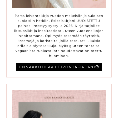
Paras leivontakirja vuoden makeisiin ja suloisen
suolaisiin hetkiin. Esikoiskirjani UUDISTETTU
painos ilmestyy syksyllä 2026. Kirja tarjoilee
ikisuosikit ja inspiraatiota uuteen vuodenaikojen
innoittamana. Opi myös tekemään täytteitä,
kreemejä ja koristeita, joilla toteutat lukuisia
erilaisia täytekakkuja. Myös gluteenitonta tai
vegaanista ruokavaliota noudattavat on otettu
huomioon.
ENNAKKOTILAA LEIVONTAKIRJANI