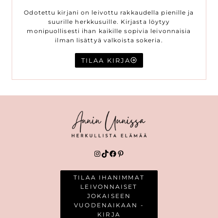
Odotettu kirjani on leivottu rakkaudella pienille ja
suurille herkkusuille. Kirjasta löytyy
monipuollisesti ihan kaikille sopivia leivonnaisia
ilman lisättyä valkoista sokeria.
TILAA KIRJA
Instagram
TikTok
Facebook
Pinterest
TILAA IHANIMMAT
LEIVONNAISET
JOKAISEEN
VUODENAIKAAN -
KIRJA