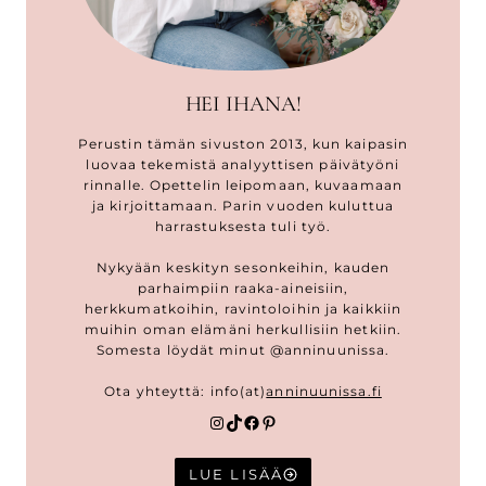
HEI IHANA!
Perustin tämän sivuston 2013, kun kaipasin
luovaa tekemistä analyyttisen päivätyöni
rinnalle. Opettelin leipomaan, kuvaamaan
ja kirjoittamaan. Parin vuoden kuluttua
harrastuksesta tuli työ.
Nykyään keskityn sesonkeihin, kauden
parhaimpiin raaka-aineisiin,
herkkumatkoihin, ravintoloihin ja kaikkiin
muihin oman elämäni herkullisiin hetkiin.
Somesta löydät minut @anninuunissa.
Ota yhteyttä: info(at)
anninuunissa.fi
Instagram
TikTok
Facebook
Pinterest
LUE LISÄÄ