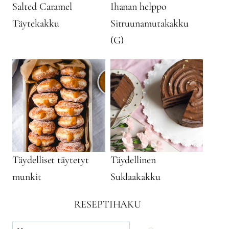
Salted Caramel
Ihanan helppo
Täytekakku
Sitruunamutakakku
(G)
Täydelliset täytetyt
Täydellinen
munkit
Suklaakakku
RESEPTIHAKU
Käytä