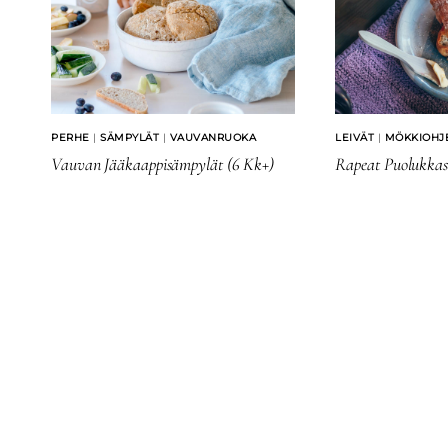
PERHE
|
SÄMPYLÄT
|
VAUVANRUOKA
LEIVÄT
|
MÖKKIOHJ
Vauvan Jääkaappisämpylät (6 Kk+)
Rapeat Puolukka