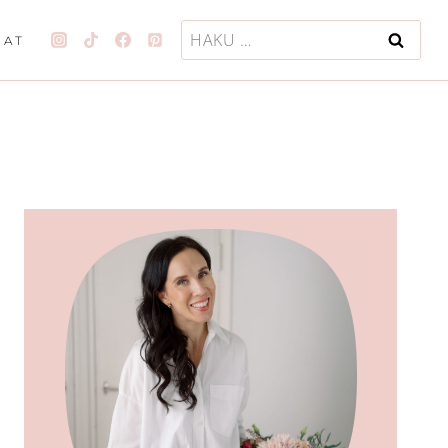
Haku:
JAT