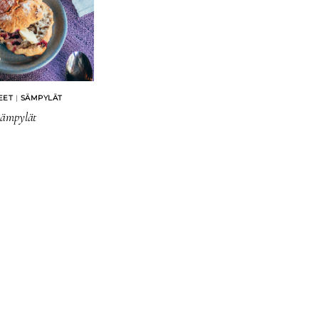
EET
|
SÄMPYLÄT
sämpylät