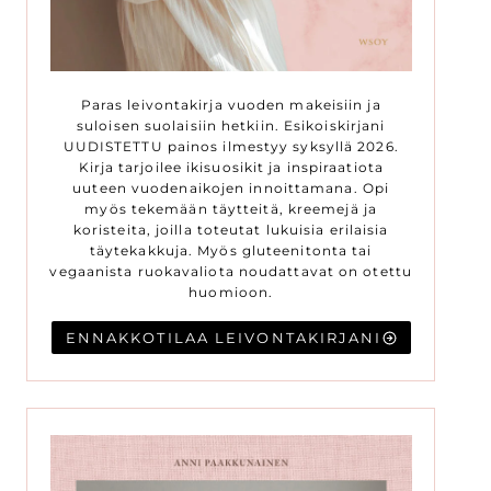
Paras leivontakirja vuoden makeisiin ja
suloisen suolaisiin hetkiin. Esikoiskirjani
UUDISTETTU painos ilmestyy syksyllä 2026.
Kirja tarjoilee ikisuosikit ja inspiraatiota
uuteen vuodenaikojen innoittamana. Opi
myös tekemään täytteitä, kreemejä ja
koristeita, joilla toteutat lukuisia erilaisia
täytekakkuja. Myös gluteenitonta tai
vegaanista ruokavaliota noudattavat on otettu
huomioon.
ENNAKKOTILAA LEIVONTAKIRJANI