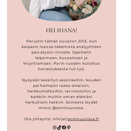
HEI IHANA!
Perustin tämän sivuston 2013, kun
kaipasin luovaa tekemistä analyyttisen
päivätyöni rinnalle. Opettelin
leipomaan, kuvaamaan ja
kirjoittamaan. Parin vuoden kuluttua
harrastuksesta tuli työ.
Nykyään keskityn sesonkeihin, kauden
parhaimpiin raaka-aineisiin,
herkkumatkoihin, ravintoloihin ja
kaikkiin muihin oman elämäni
herkullisiin hetkiin. Somesta löydät
minut @anninuunissa.
Ota yhteyttä: info(at)
anninuunissa.fi
Instagram
TikTok
Facebook
Pinterest