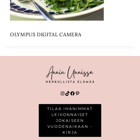
OLYMPUS DIGITAL CAMERA
Instagram
TikTok
Facebook
Pinterest
TILAA IHANIMMAT
LEIVONNAISET
JOKAISEEN
VUODENAIKAAN -
KIRJA