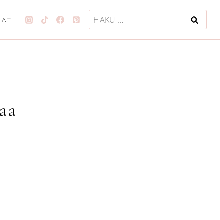
Haku:
JAT
aa