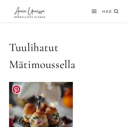
Siirry
sisältöön
HAE
Tuulihatut
Mätimoussella