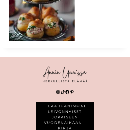
Instagram
TikTok
Facebook
Pinterest
TILAA IHANIMMAT
LEIVONNAISET
JOKAISEEN
VUODENAIKAAN -
KIRJA