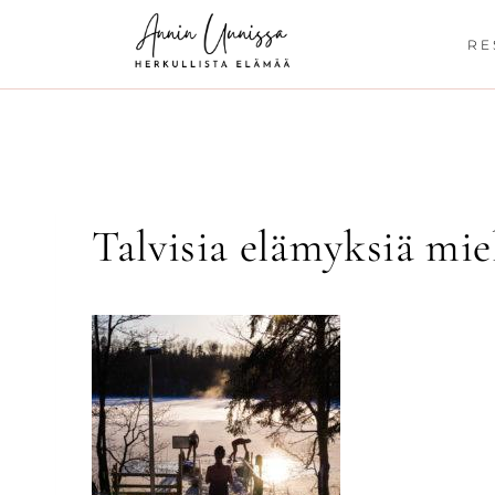
Siirry
sisältöön
RE
Talvisia elämyksiä miel