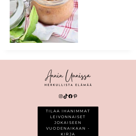
Instagram
TikTok
Facebook
Pinterest
TILAA IHANIMMAT
LEIVONNAISET
JOKAISEEN
VUODENAIKAAN -
KIRJA