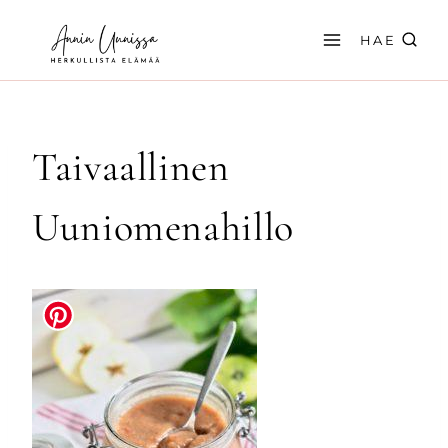
Siirry
sisältöön
HAE
Taivaallinen
Uuniomenahillo