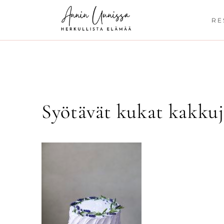
Siirry
sisältöön
RE
Syötävät kukat kakkuj