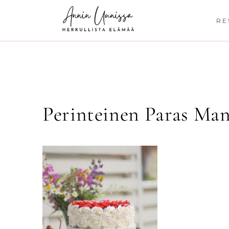
Siirry
sisältöön
RE
Perinteinen Paras Ma