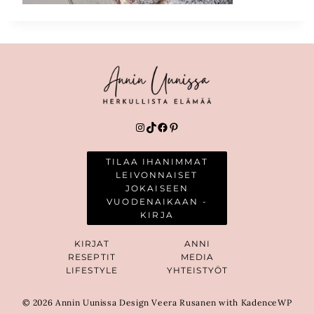
Instagram
TikTok
Facebook
Pinterest
TILAA IHANIMMAT
LEIVONNAISET
JOKAISEEN
VUODENAIKAAN -
KIRJA
KIRJAT
ANNI
RESEPTIT
MEDIA
LIFESTYLE
YHTEISTYÖT
© 2026 Annin Uunissa Design Veera Rusanen with KadenceWP