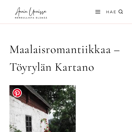
Siirry
sisältöön
HAE
Maalaisromantiikkaa –
Töyrylän Kartano