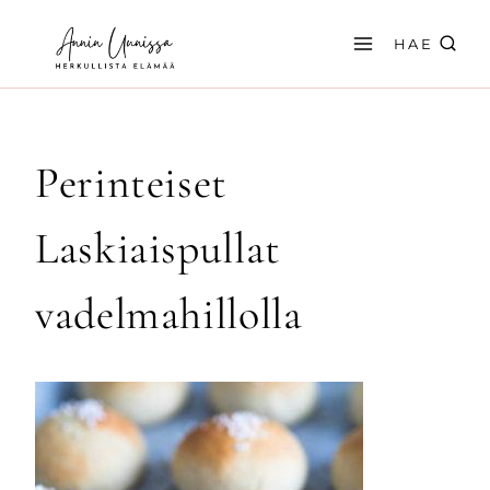
Siirry
sisältöön
HAE
Perinteiset
Laskiaispullat
vadelmahillolla