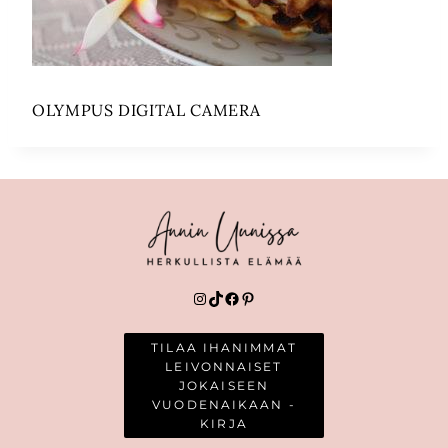
OLYMPUS DIGITAL CAMERA
Instagram
TikTok
Facebook
Pinterest
TILAA IHANIMMAT
LEIVONNAISET
JOKAISEEN
VUODENAIKAAN -
KIRJA