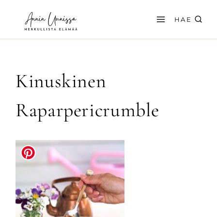
Siirry
sisältöön
HAE
Kinuskinen
Raparpericrumble