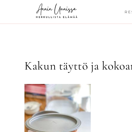
Siirry
sisältöön
RE
Kakun täyttö ja kokoa