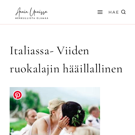
Siirry
sisältöön
HAE
Italiassa- Viiden
ruokalajin hääillallinen