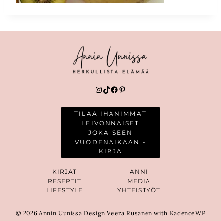
Instagram
TikTok
Facebook
Pinterest
TILAA IHANIMMAT
LEIVONNAISET
JOKAISEEN
VUODENAIKAAN -
KIRJA
KIRJAT
ANNI
RESEPTIT
MEDIA
LIFESTYLE
YHTEISTYÖT
© 2026 Annin Uunissa Design Veera Rusanen with KadenceWP