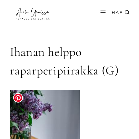
Siirry
sisältöön
HAE
Ihanan helppo
raparperipiirakka (G)