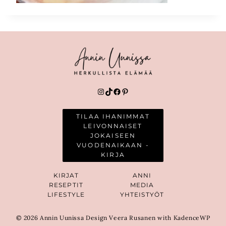
Instagram
TikTok
Facebook
Pinterest
TILAA IHANIMMAT
LEIVONNAISET
JOKAISEEN
VUODENAIKAAN -
KIRJA
KIRJAT
ANNI
RESEPTIT
MEDIA
LIFESTYLE
YHTEISTYÖT
© 2026 Annin Uunissa Design Veera Rusanen with KadenceWP