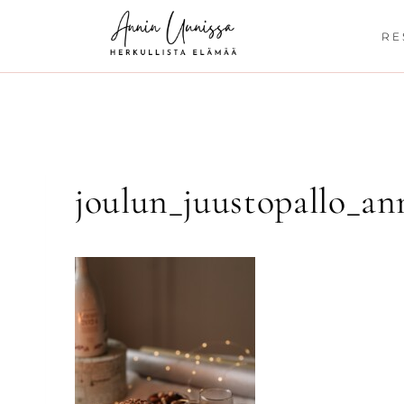
Siirry
sisältöön
RE
joulun_juustopallo_an