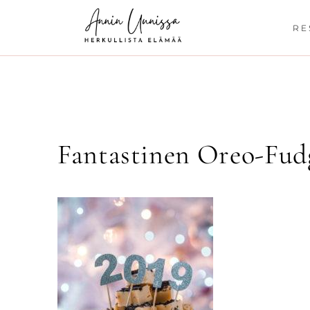
Siirry
sisältöön
RE
Fantastinen Oreo-Fud