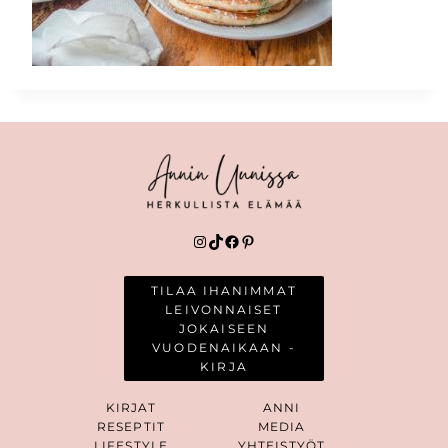
Instagram
TikTok
Facebook
Pinterest
TILAA IHANIMMAT
LEIVONNAISET
JOKAISEEN
VUODENAIKAAN -
KIRJA
KIRJAT
ANNI
RESEPTIT
MEDIA
LIFESTYLE
YHTEISTYÖT