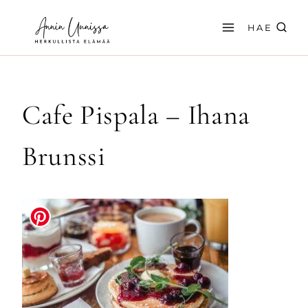
Siirry
sisältöön
HAE
Cafe Pispala – Ihana
Brunssi