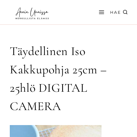
Siirry
sisältöön
HAE
Täydellinen Iso
Kakkupohja 25cm –
25hlö DIGITAL
CAMERA