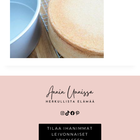
Instagram
TikTok
Facebook
Pinterest
TILAA IHANIMMAT
LEIVONNAISET