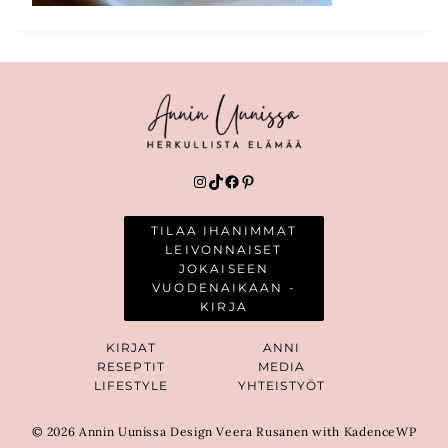
Instagram
TikTok
Facebook
Pinterest
TILAA IHANIMMAT
LEIVONNAISET
JOKAISEEN
VUODENAIKAAN -
KIRJA
KIRJAT
ANNI
RESEPTIT
MEDIA
LIFESTYLE
YHTEISTYÖT
© 2026 Annin Uunissa Design Veera Rusanen with KadenceWP