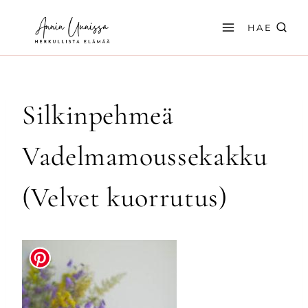
Siirry
sisältöön
HAE
Silkinpehmeä
Vadelmamoussekakku
(Velvet kuorrutus)