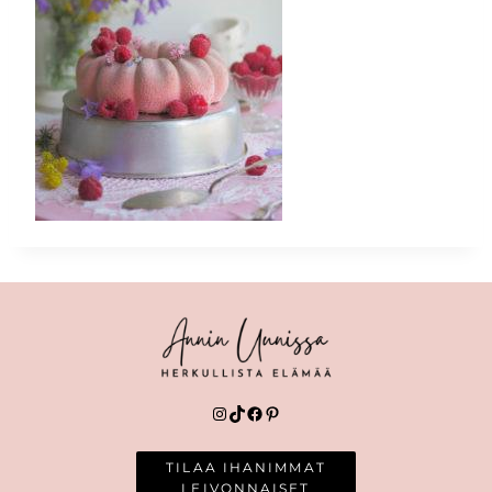
Instagram
TikTok
Facebook
Pinterest
TILAA IHANIMMAT
LEIVONNAISET