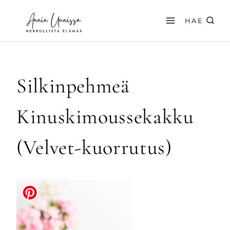
Siirry
sisältöön
HAE
Silkinpehmeä
Kinuskimoussekakku
(Velvet-kuorrutus)