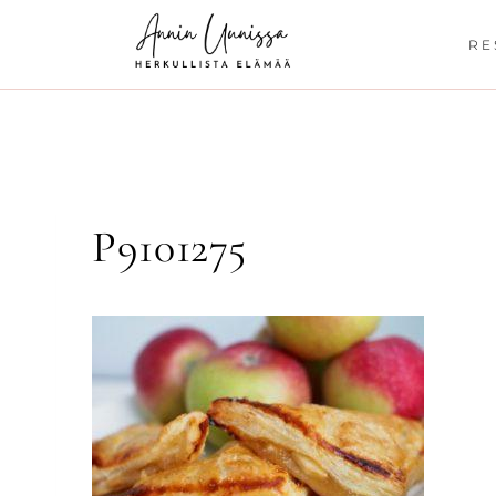
Siirry
sisältöön
RE
P9101275