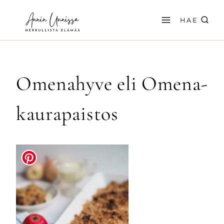
Siirry
sisältöön
HAE
Omenahyve eli Omena-
kaurapaistos