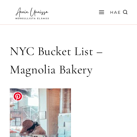
Siirry
sisältöön
HAE
NYC Bucket List –
Magnolia Bakery