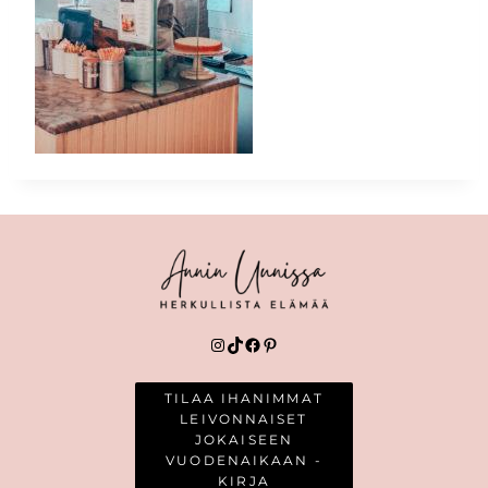
Instagram
TikTok
Facebook
Pinterest
TILAA IHANIMMAT
LEIVONNAISET
JOKAISEEN
VUODENAIKAAN -
KIRJA